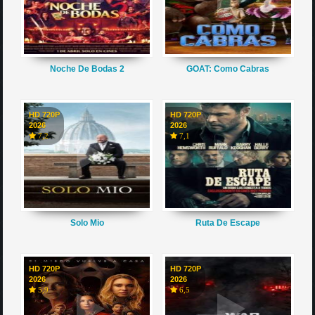
Noche De Bodas 2
GOAT: Como Cabras
HD 720P
HD 720P
2026
2026
7,2
7,1
Solo Mio
Ruta De Escape
HD 720P
HD 720P
2026
2026
5,9
6,5