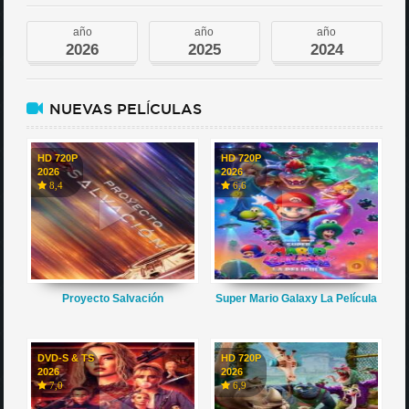
año
año
año
2026
2025
2024
NUEVAS PELÍCULAS
HD 720P
HD 720P
2026
2026
8,4
6,6
Proyecto Salvación
Super Mario Galaxy La Película
DVD-S & TS
HD 720P
2026
2026
7,0
6,9