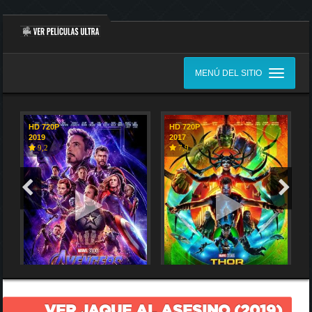
MENÚ DEL SITIO
HD 720P
HD 720P
2019
2017
9,2
7,9
VER JAQUE AL ASESINO (2019)