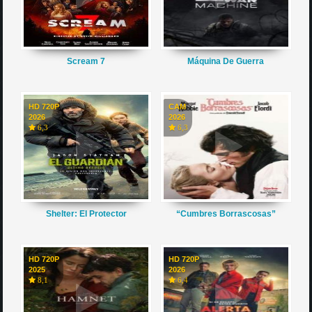
Scream 7
Máquina De Guerra
HD 720P
CAM
2026
2026
6,3
6,3
Shelter: El Protector
“Cumbres Borrascosas”
HD 720P
HD 720P
2025
2026
8,1
6,4