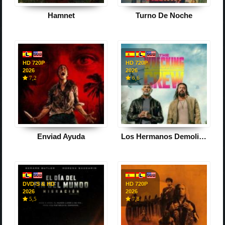
Hamnet
Turno De Noche
HD 720P
HD 720P
2026
2026
7,2
6,6
Enviad Ayuda
Los Hermanos Demolición
DVD-S & HD
HD 720P
2026
2026
5,5
7,8