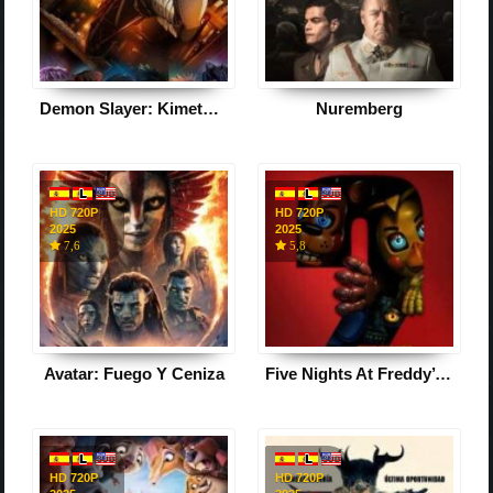
Demon Slayer: Kimetsu No Yaiba Infinity Castle
Nuremberg
HD 720P
HD 720P
2025
2025
7,6
5,8
Avatar: Fuego Y Ceniza
Five Nights At Freddy’s 2
HD 720P
HD 720P