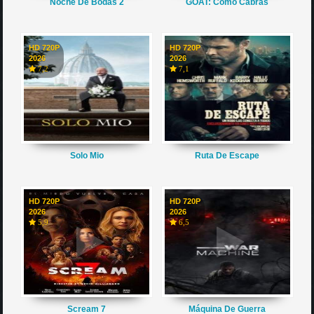
Noche De Bodas 2
GOAT: Como Cabras
HD 720P
HD 720P
2026
2026
7,2
7,1
Solo Mio
Ruta De Escape
HD 720P
HD 720P
2026
2026
5,9
6,5
Scream 7
Máquina De Guerra