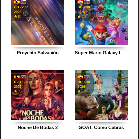
HD 720P
HD 720P
2026
2026
8,4
6,6
Proyecto Salvación
Super Mario Galaxy La Película
DVD-S & TS
HD 720P
2026
2026
7,0
6,9
Noche De Bodas 2
GOAT: Como Cabras