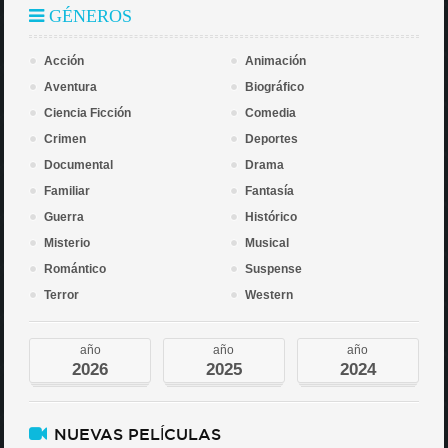
GÉNEROS
Acción
Animación
Aventura
Biográfico
Ciencia Ficción
Comedia
Crimen
Deportes
Documental
Drama
Familiar
Fantasía
Guerra
Histórico
Misterio
Musical
Romántico
Suspense
Terror
Western
año
año
año
2026
2025
2024
NUEVAS PELÍCULAS