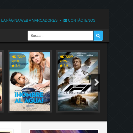
 LA PÁGINA WEB A MARCADORES
CONTÁCTENOS
HD 720P
HD 720P
HD 720P
2018
2025
2018
5,4
7,9
7,1