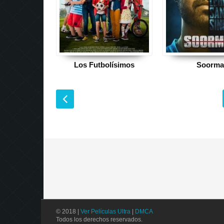
Los Futbolísimos
Soorm
© 2018 |
Ver Películas Ultra
|
DMCA
Todos los derechos reservados.