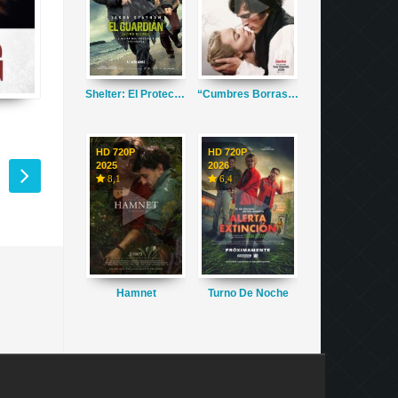
Shelter: El Protector
“Cumbres Borrascosas”
HD 720P
HD 720P
2025
2026
8,1
6,4
Hamnet
Turno De Noche