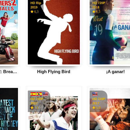
HD Rip
HD 720P
2019
2018
6,3
6,5
Benchwarmers 2: Breaking Balls
High Flying Bird
¡A ganar!
HD 720P
HD 720P
2017
2017
7,0
6,0