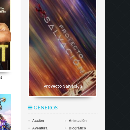
t
Proyecto Salvación
GÉNEROS
Acción
Animación
Aventura
Biográfico