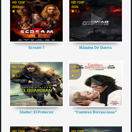
HD 720P
HD 720P
2026
2026
5,9
6,5
Scream 7
Máquina De Guerra
HD 720P
CAM
2026
2026
6,3
6,3
Shelter: El Protector
“Cumbres Borrascosas”
HD 720P
HD 720P