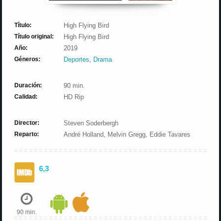
Título:
High Flying Bird
Título original:
High Flying Bird
Año:
2019
Géneros:
Deportes
,
Drama
Duración:
90 min.
Calidad:
HD Rip
Director:
Steven Soderbergh
Reparto:
André Holland, Melvin Gregg, Eddie Tavares
6,3
90 min.