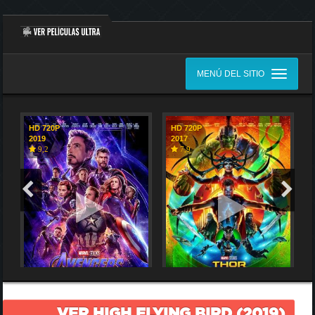
MENÚ DEL SITIO
HD 720P
HD 720P
2019
2017
9,2
7,9
VER HIGH FLYING BIRD (2019)