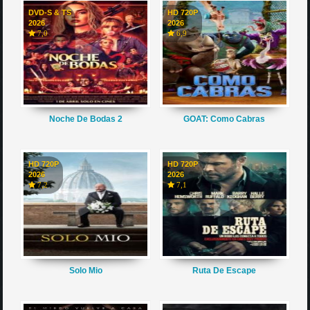
DVD-S & TS
HD 720P
2026
2026
7,0
6,9
Noche De Bodas 2
GOAT: Como Cabras
HD 720P
HD 720P
2026
2026
7,2
7,1
Solo Mio
Ruta De Escape