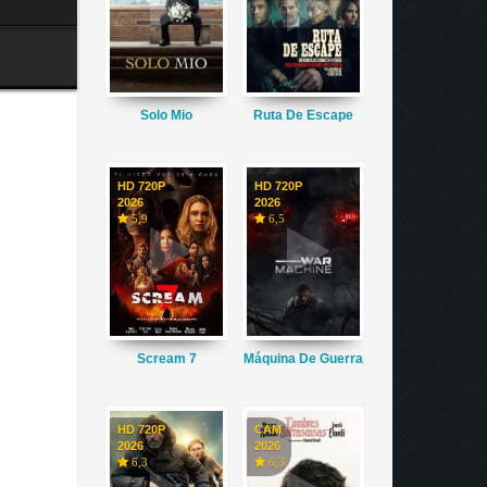
Solo Mio
Ruta De Escape
HD 720P
HD 720P
2026
2026
5,9
6,5
Scream 7
Máquina De Guerra
HD 720P
CAM
2026
2026
6,3
6,3