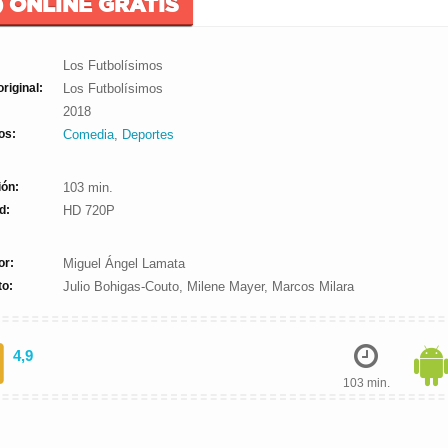
) ONLINE GRATIS
Los Futbolísimos
original:
Los Futbolísimos
2018
os:
Comedia
,
Deportes
ión:
103 min.
d:
HD 720P
or:
Miguel Ángel Lamata
to:
Julio Bohigas-Couto, Milene Mayer, Marcos Milara
4,9
103 min.