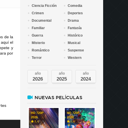
Ciencia Ficción
Comedia
Crimen
Deportes
Documental
Drama
Familiar
Fantasía
Guerra
Histórico
os de la
aquí el
Misterio
Musical
repete y
Romántico
Suspense
para por
Terror
Western
año
año
año
2026
2025
2024
NUEVAS PELÍCULAS
rtes
HD 720P
HD 720P
2026
2026
8,4
6,6