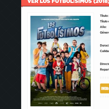
VER LOS FUTBOLÍSIMOS (2018
Título:
Título 
Año:
Géner
Durac
Calida
Direct
Repar