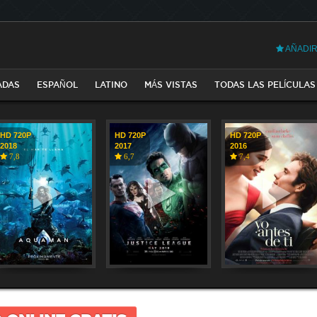
AÑADIR
ADAS
ESPAÑOL
LATINO
MÁS VISTAS
TODAS LAS PELÍCULAS
HD 720P
HD 720P
HD 720P
2018
2017
2016
7,8
6,7
7,4