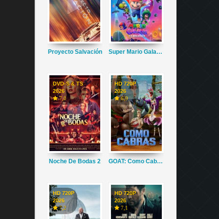
Proyecto Salvación
Super Mario Galaxy La Película
DVD-S & TS
HD 720P
2026
2026
7,0
6,9
Noche De Bodas 2
GOAT: Como Cabras
HD 720P
HD 720P
2026
2026
7,2
7,1