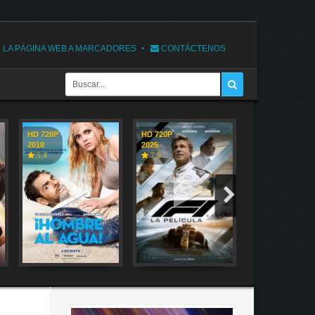
 LA PÁGINA WEB A MARCADORES
CONTÁCTENOS
HD 720P
HD 720P
HD 720P
2018
2025
2018
5,4
7,9
7,1