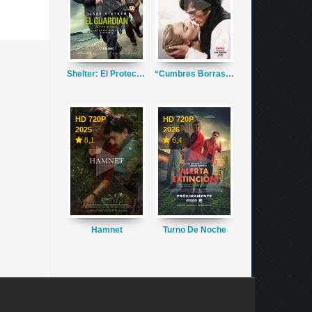
Shelter: El Protector
“Cumbres Borrascosas”
HD 720P
HD 720P
2025
2026
8,1
6,4
Hamnet
Turno De Noche