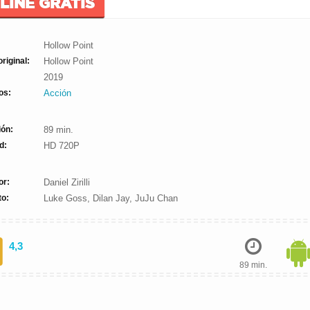
LINE GRATIS
Hollow Point
original:
Hollow Point
2019
os:
Acción
ión:
89 min.
d:
HD 720P
or:
Daniel Zirilli
to:
Luke Goss, Dilan Jay, JuJu Chan
4,3
89 min.