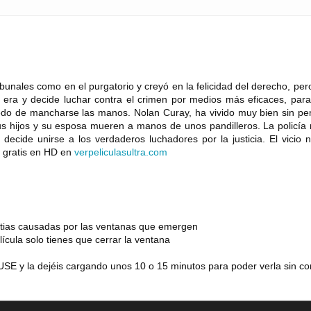
ibunales como en el purgatorio y creyó en la felicidad del derecho, per
era y decide luchar contra el crimen por medios más eficaces, para
edo de mancharse las manos. Nolan Curay, ha vivido muy bien sin pe
s hijos y su esposa mueren a manos de unos pandilleros. La policía 
ecide unirse a los verdaderos luchadores por la justicia. El vicio 
ne gratis en HD en
verpeliculasultra
.
com
estias causadas por las ventanas que emergen
lícula solo tienes que cerrar la ventana
SE y la dejéis cargando unos 10 o 15 minutos para poder verla sin co