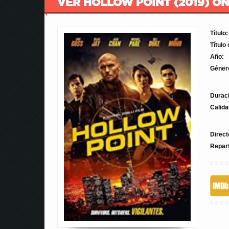
VER HOLLOW POINT (2019) ON
Título:
Título 
Año:
Géner
Durac
Calida
Direct
Repar