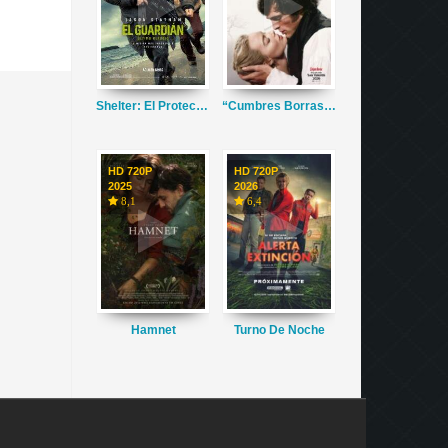
Shelter: El Protector
“Cumbres Borrascosas”
HD 720P
HD 720P
2025
2026
8,1
6,4
Hamnet
Turno De Noche