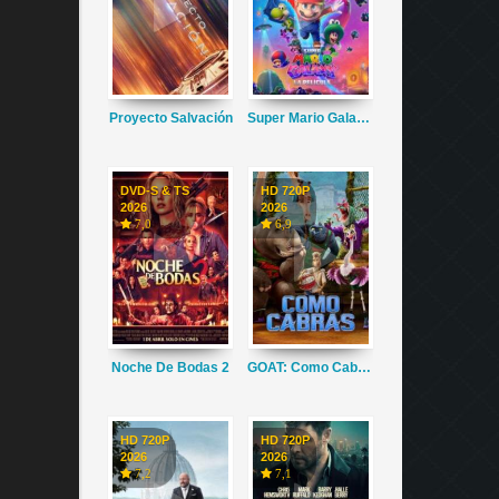
Proyecto Salvación
Super Mario Galaxy La Película
DVD-S & TS
HD 720P
2026
2026
7,0
6,9
Noche De Bodas 2
GOAT: Como Cabras
HD 720P
HD 720P
2026
2026
7,2
7,1