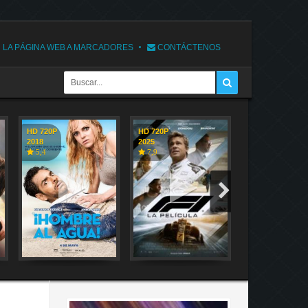
 LA PÁGINA WEB A MARCADORES
CONTÁCTENOS
HD 720P
HD 720P
HD 720P
2018
2025
2018
5,4
7,9
7,1