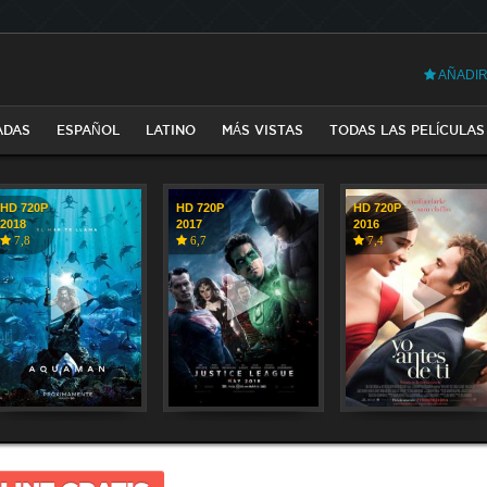
AÑADIR
ADAS
ESPAÑOL
LATINO
MÁS VISTAS
TODAS LAS PELÍCULAS
HD 720P
HD 720P
HD 720P
2018
2017
2016
7,8
6,7
7,4