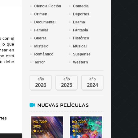
Ciencia Ficción
Comedia
Crimen
Deportes
Documental
Drama
Familiar
Fantasía
o con el
Guerra
Histórico
 lo que
Misterio
Musical
nsar en
Romántico
Suspense
no está
no debe
Terror
Western
año
año
año
2026
2025
2024
NUEVAS PELÍCULAS
rtes
HD 720P
HD 720P
2026
2026
8,4
6,6