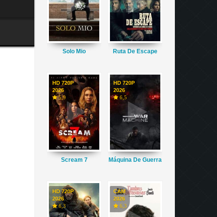
Solo Mio
Ruta De Escape
HD 720P
HD 720P
2026
2026
5,9
6,5
Scream 7
Máquina De Guerra
HD 720P
CAM
2026
2026
6,3
6,3