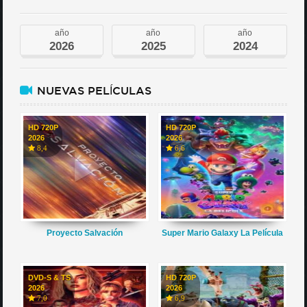
año
año
año
2026
2025
2024
NUEVAS PELÍCULAS
HD 720P
HD 720P
2026
2026
8,4
6,6
Proyecto Salvación
Super Mario Galaxy La Película
DVD-S & TS
HD 720P
2026
2026
7,0
6,9