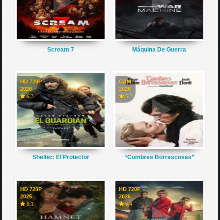
Scream 7
Máquina De Guerra
HD 720P
CAM
2026
2026
6,3
6,3
Shelter: El Protector
“Cumbres Borrascosas”
HD 720P
HD 720P
2025
2026
8,1
6,4