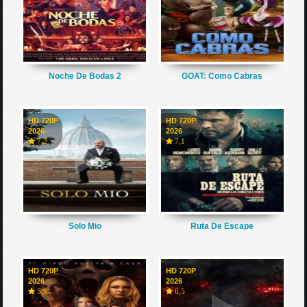
Noche De Bodas 2
GOAT: Como Cabras
HD 720P
HD 720P
2026
2026
7,2
7,1
Solo Mio
Ruta De Escape
HD 720P
HD 720P
2026
2026
5,9
6,5