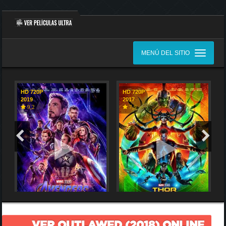
MENÚ DEL SITIO
HD 720P
HD 720P
2019
2017
9,2
7,9
VER OUTLAWED (2018) ONLINE