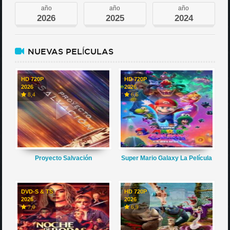
año
año
año
2026
2025
2024
NUEVAS PELÍCULAS
HD 720P
HD 720P
2026
2026
8,4
6,6
Proyecto Salvación
Super Mario Galaxy La Película
DVD-S & TS
HD 720P
2026
2026
7,0
6,9