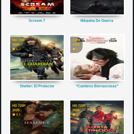
Scream 7
Máquina De Guerra
HD 720P
CAM
2026
2026
6,3
6,3
Shelter: El Protector
“Cumbres Borrascosas”
HD 720P
HD 720P
2025
2026
8,1
6,4