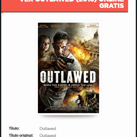
GRATIS
Título:
Outlawed
Título original:
Outlawed