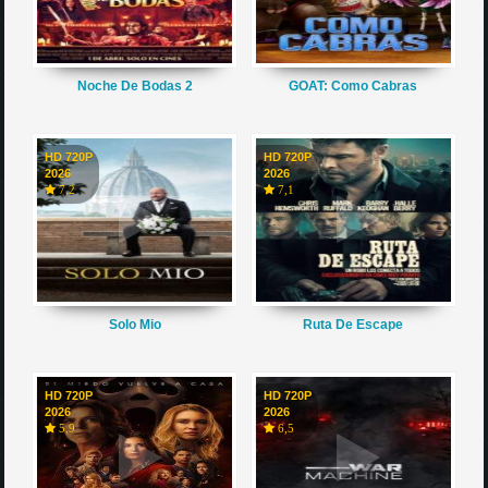
Noche De Bodas 2
GOAT: Como Cabras
HD 720P
HD 720P
2026
2026
7,2
7,1
Solo Mio
Ruta De Escape
HD 720P
HD 720P
2026
2026
5,9
6,5