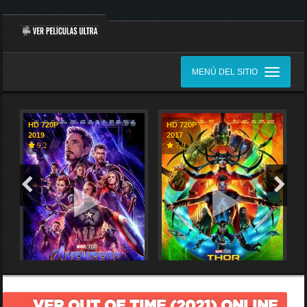
MENÚ DEL SITIO
HD 720P
HD 720P
2019
2017
9,2
7,9
VER OUT OF TIME (2021) ONLINE