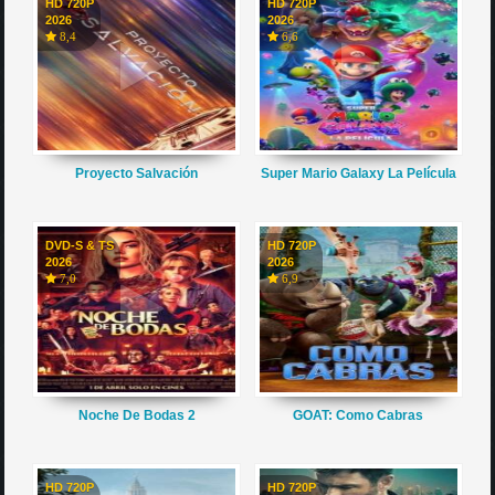
HD 720P
HD 720P
2026
2026
8,4
6,6
Proyecto Salvación
Super Mario Galaxy La Película
DVD-S & TS
HD 720P
2026
2026
7,0
6,9
Noche De Bodas 2
GOAT: Como Cabras
HD 720P
HD 720P