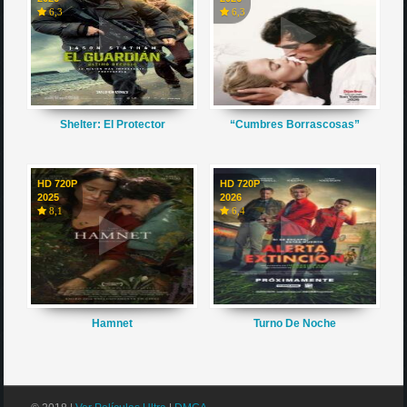
6,3
6,3
Shelter: El Protector
“Cumbres Borrascosas”
HD 720P
HD 720P
2025
2026
8,1
6,4
Hamnet
Turno De Noche