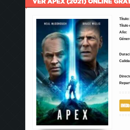
VER APEX (2021) ONLINE GRA
Título:
Título 
Año:
Géner
Durac
Calida
Direct
Repar