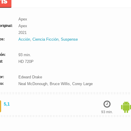
TIS
Apex
original:
Apex
2021
os:
Acción
,
Ciencia Ficción
,
Suspense
ión:
93 min.
d:
HD 720P
or:
Edward Drake
to:
Neal McDonough, Bruce Willis, Corey Large
5,1
93 min.