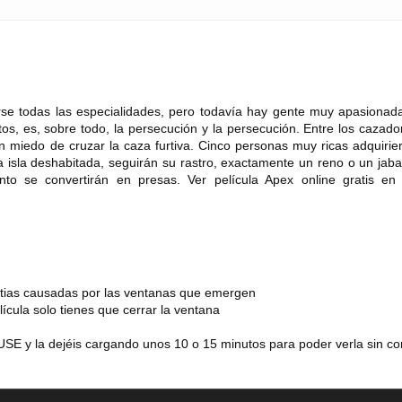
rse todas las especialidades, pero todavía hay gente muy apasionada
tos, es, sobre todo, la persecución y la persecución. Entre los cazad
n miedo de cruzar la caza furtiva. Cinco personas muy ricas adquirie
a isla deshabitada, seguirán su rastro, exactamente un reno o un jaba
nto se convertirán en presas. Ver película Apex online gratis e
estias causadas por las ventanas que emergen
lícula solo tienes que cerrar la ventana
SE y la dejéis cargando unos 10 o 15 minutos para poder verla sin co