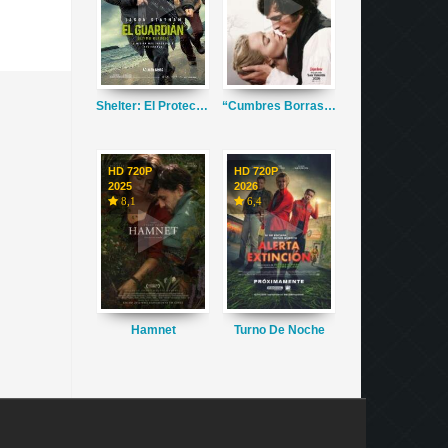
Shelter: El Protector
“Cumbres Borrascosas”
HD 720P
HD 720P
2025
2026
8,1
6,4
Hamnet
Turno De Noche