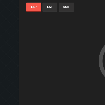
ESP
LAT
SUB