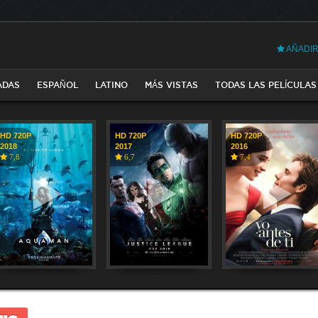
AÑADIR
ADAS
ESPAÑOL
LATINO
MÁS VISTAS
TODAS LAS PELÍCULAS
HD 720P
HD 720P
HD 720P
2018
2017
2016
7,8
6,7
7,4