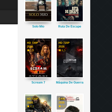
Solo Mio
Ruta De Escape
HD 720P
HD 720P
2026
2026
5,9
6,5
Scream 7
Máquina De Guerra
HD 720P
CAM
2026
2026
6,3
6,3