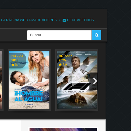
 LA PÁGINA WEB A MARCADORES
CONTÁCTENOS
HD 720P
HD 720P
HD 720P
2018
2025
2018
5,4
7,9
7,1