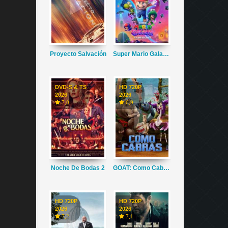
Proyecto Salvación
Super Mario Galaxy La Película
DVD-S & TS
HD 720P
2026
2026
7,0
6,9
Noche De Bodas 2
GOAT: Como Cabras
HD 720P
HD 720P
2026
2026
7,2
7,1