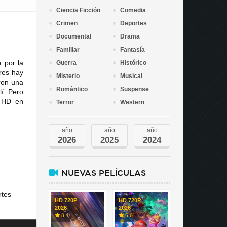
Ciencia Ficción
Comedia
Crimen
Deportes
Documental
Drama
Familiar
Fantasía
 por la
Guerra
Histórico
ores hay
Misterio
Musical
ron una
Romántico
Suspense
lí. Pero
n HD en
Terror
Western
año
año
año
2026
2025
2024
NUEVAS PELÍCULAS
rtes
HD 720P
HD 720P
2026
2026
8,4
6,6