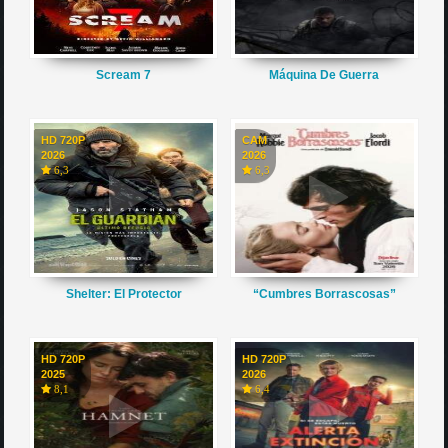
Scream 7
Máquina De Guerra
HD 720P
CAM
2026
2026
6,3
6,3
Shelter: El Protector
“Cumbres Borrascosas”
HD 720P
HD 720P
2025
2026
8,1
6,4