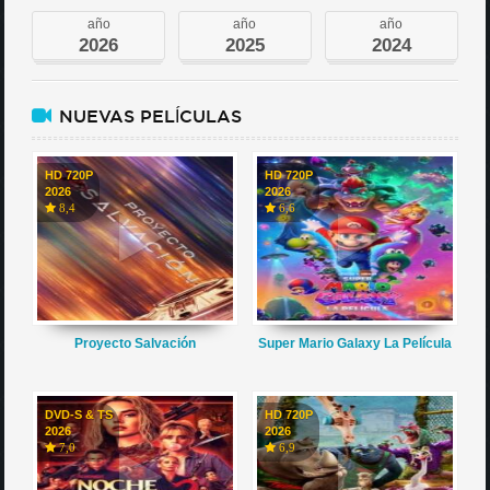
año
año
año
2026
2025
2024
NUEVAS PELÍCULAS
HD 720P
HD 720P
2026
2026
8,4
6,6
Proyecto Salvación
Super Mario Galaxy La Película
DVD-S & TS
HD 720P
2026
2026
7,0
6,9