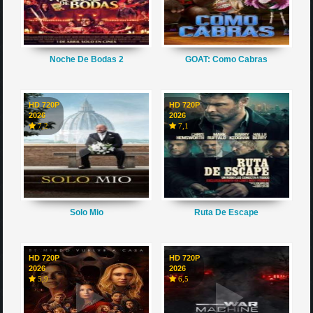
Noche De Bodas 2
GOAT: Como Cabras
HD 720P
HD 720P
2026
2026
7,2
7,1
Solo Mio
Ruta De Escape
HD 720P
HD 720P
2026
2026
5,9
6,5