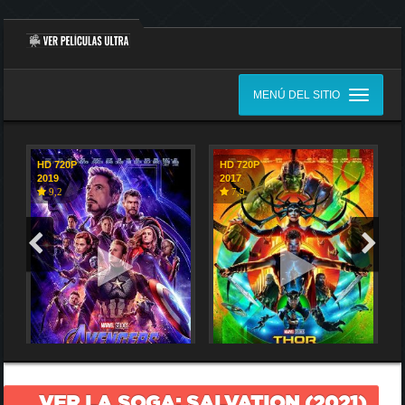
MENÚ DEL SITIO
HD 720P
HD 720P
2019
2017
9,2
7,9
VER LA SOGA: SALVATION (2021)