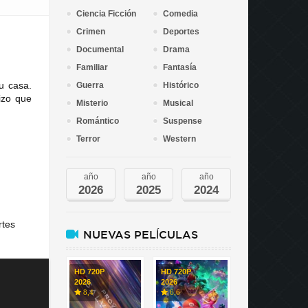
Ciencia Ficción
Comedia
Crimen
Deportes
Documental
Drama
Familiar
Fantasía
u casa.
Guerra
Histórico
izo que
Misterio
Musical
Romántico
Suspense
Terror
Western
año
año
año
2026
2025
2024
rtes
NUEVAS PELÍCULAS
HD 720P
HD 720P
2026
2026
8,4
6,6