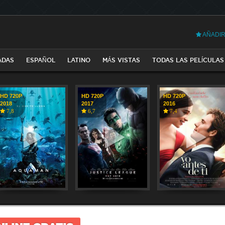
AÑADIR
ADAS
ESPAÑOL
LATINO
MÁS VISTAS
TODAS LAS PELÍCULAS
HD 720P
HD 720P
HD 720P
2018
2017
2016
7,8
6,7
7,4