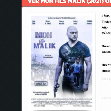
VER MON FILS MALIK (2021) O
Título:
Título 
Año:
Géner
Durac
Calida
Direct
Repar