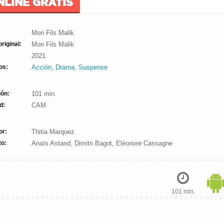
NLINE GRATIS
Mon Fils Malik
original:
Mon Fils Malik
2021
os:
Acción
,
Drama
,
Suspense
ión:
101 min.
d:
CAM
or:
Thitia Marquez
to:
Anaïs Astand, Dimitri Bagot, Eléonore Cassagne
101 min.