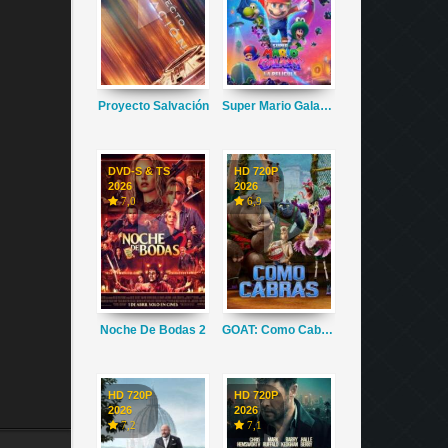
Proyecto Salvación
Super Mario Galaxy La Película
DVD-S & TS
HD 720P
2026
2026
7,0
6,9
Noche De Bodas 2
GOAT: Como Cabras
HD 720P
HD 720P
2026
2026
7,2
7,1