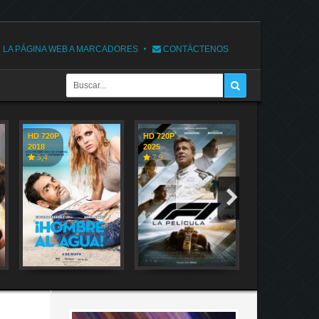
 LA PÁGINA WEB A MARCADORES
CONTÁCTENOS
HD 720P
HD 720P
HD 720P
2018
2025
2018
5,4
7,9
7,1