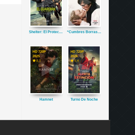
Shelter: El Protector
“Cumbres Borrascosas”
HD 720P
HD 720P
2025
2026
8,1
6,4
Hamnet
Turno De Noche