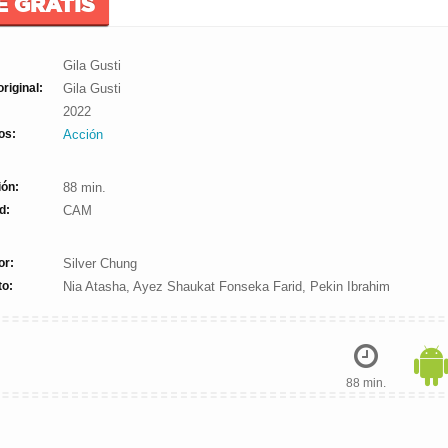
E GRATIS
Gila Gusti
original:
Gila Gusti
2022
os:
Acción
ión:
88 min.
d:
CAM
or:
Silver Chung
to:
Nia Atasha, Ayez Shaukat Fonseka Farid, Pekin Ibrahim
88 min.