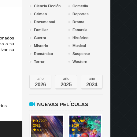
Ciencia Ficción
Comedia
Crimen
Deportes
Documental
Drama
Familiar
Fantasía
ionados
Guerra
Histórico
na a su
Misterio
Musical
lvar su
Romántico
Suspense
Terror
Western
año
año
año
2026
2025
2024
NUEVAS PELÍCULAS
rtes
HD 720P
HD 720P
2026
2026
8,4
6,6