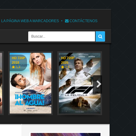
 LA PÁGINA WEB A MARCADORES
CONTÁCTENOS
HD 720P
HD 720P
HD 720P
2018
2025
2018
5,4
7,9
7,1