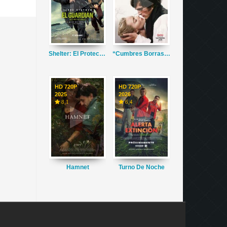
Shelter: El Protector
“Cumbres Borrascosas”
HD 720P
HD 720P
2025
2026
8,1
6,4
Hamnet
Turno De Noche