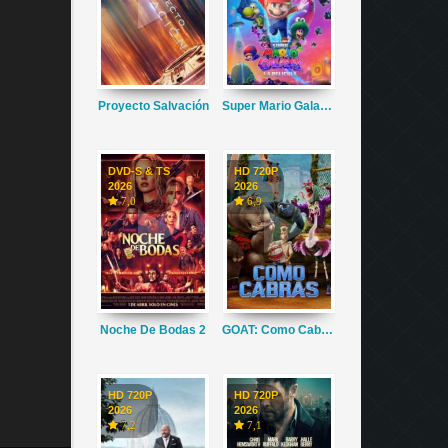
Proyecto Salvación
Super Mario Galaxy La Película
DVD-S & TS
HD 720P
2026
2026
7,0
6,9
Noche De Bodas 2
GOAT: Como Cabras
HD 720P
HD 720P
2026
2026
7,2
7,1