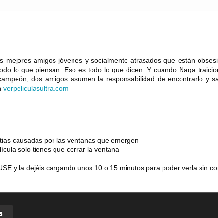
os mejores amigos jóvenes y socialmente atrasados que están obses
odo lo que piensan. Eso es todo lo que dicen. Y cuando Naga traicio
e campeón, dos amigos asumen la responsabilidad de encontrarlo y sa
en
verpeliculasultra
.
com
estias causadas por las ventanas que emergen
lícula solo tienes que cerrar la ventana
SE y la dejéis cargando unos 10 o 15 minutos para poder verla sin co
B