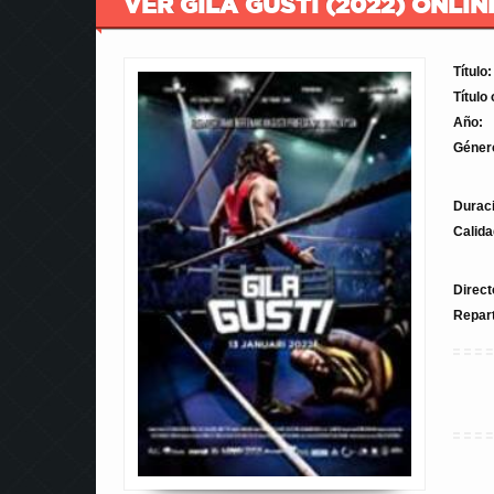
VER GILA GUSTI (2022) ONLIN
Título:
Título 
Año:
Géner
Durac
Calida
Direct
Repar