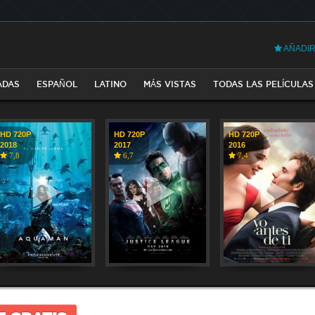
AÑADIR
ADAS
ESPAÑOL
LATINO
MÁS VISTAS
TODAS LAS PELÍCULAS
HD 720P
HD 720P
HD 720P
2018
2017
2016
7,8
6,7
7,4