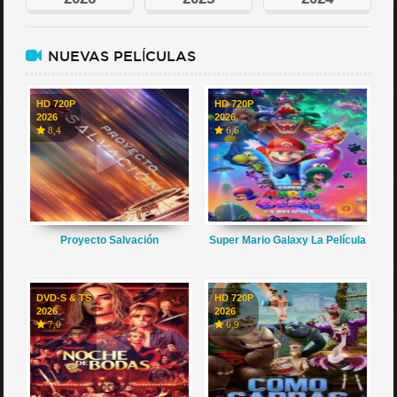
NUEVAS PELÍCULAS
HD 720P
HD 720P
2026
2026
8,4
6,6
Proyecto Salvación
Super Mario Galaxy La Película
DVD-S & TS
HD 720P
2026
2026
7,0
6,9