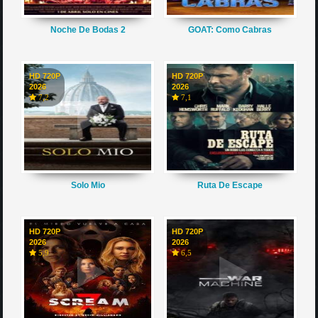
Noche De Bodas 2
GOAT: Como Cabras
HD 720P
HD 720P
2026
2026
7,2
7,1
Solo Mio
Ruta De Escape
HD 720P
HD 720P
2026
2026
5,9
6,5