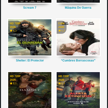
Scream 7
Máquina De Guerra
HD 720P
CAM
2026
2026
6,3
6,3
Shelter: El Protector
“Cumbres Borrascosas”
HD 720P
HD 720P
2025
2026
8,1
6,4