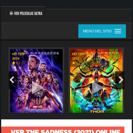
MENÚ DEL SITIO
HD 720P
HD 720P
2019
2017
9,2
7,9
VER THE SADNESS (2021) ONLINE