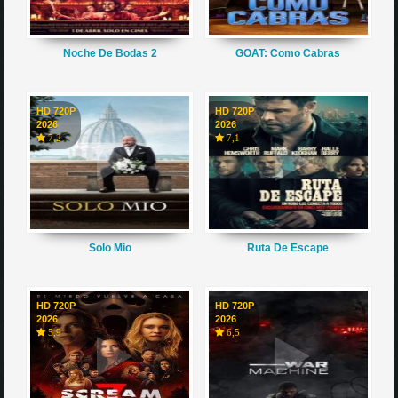
Noche De Bodas 2
GOAT: Como Cabras
HD 720P
HD 720P
2026
2026
7,2
7,1
Solo Mio
Ruta De Escape
HD 720P
HD 720P
2026
2026
5,9
6,5