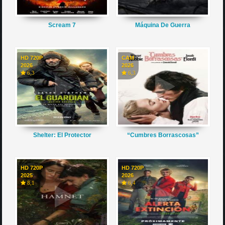
Scream 7
Máquina De Guerra
HD 720P
CAM
2026
2026
6,3
6,3
Shelter: El Protector
“Cumbres Borrascosas”
HD 720P
HD 720P
2025
2026
8,1
6,4