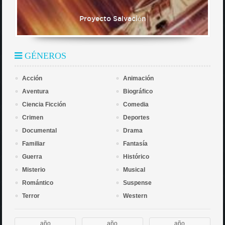
Proyecto Salvación
GÉNEROS
Acción
Animación
Aventura
Biográfico
Ciencia Ficción
Comedia
Crimen
Deportes
Documental
Drama
Familiar
Fantasía
Guerra
Histórico
Misterio
Musical
Romántico
Suspense
Terror
Western
año
año
año