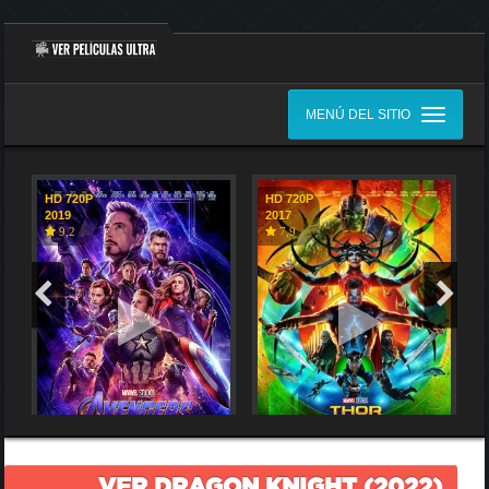
MENÚ DEL SITIO
HD 720P
HD 720P
2019
2017
9,2
7,9
VER DRAGON KNIGHT (2022)