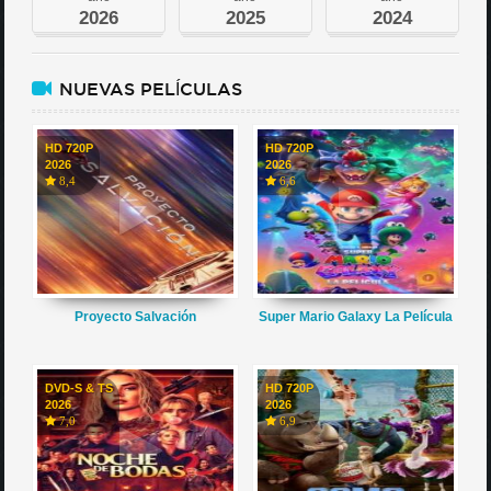
2026
2025
2024
NUEVAS PELÍCULAS
HD 720P
HD 720P
2026
2026
8,4
6,6
Proyecto Salvación
Super Mario Galaxy La Película
DVD-S & TS
HD 720P
2026
2026
7,0
6,9