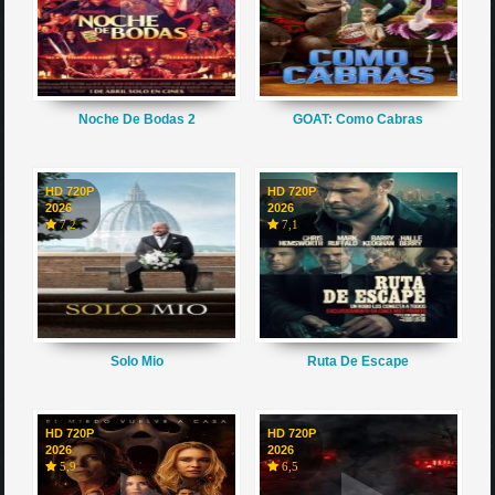
Noche De Bodas 2
GOAT: Como Cabras
HD 720P
HD 720P
2026
2026
7,2
7,1
Solo Mio
Ruta De Escape
HD 720P
HD 720P
2026
2026
5,9
6,5