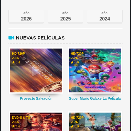
año
año
año
2026
2025
2024
NUEVAS PELÍCULAS
HD 720P
HD 720P
2026
2026
8,4
6,6
Proyecto Salvación
Super Mario Galaxy La Película
DVD-S & TS
HD 720P
2026
2026
7,0
6,9