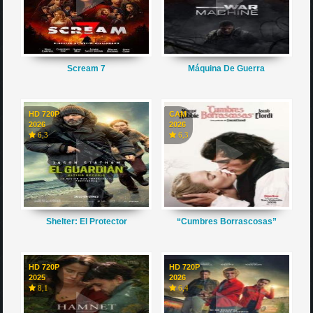
Scream 7
Máquina De Guerra
HD 720P
CAM
2026
2026
6,3
6,3
Shelter: El Protector
“Cumbres Borrascosas”
HD 720P
HD 720P
2025
2026
8,1
6,4