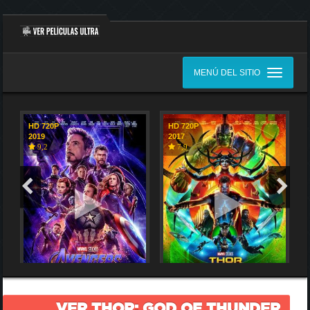
MENÚ DEL SITIO
HD 720P
HD 720P
2019
2017
9,2
7,9
VER THOR: GOD OF THUNDER