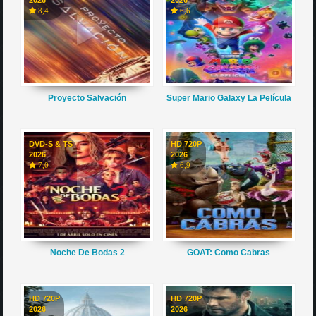
8,4
6,6
Proyecto Salvación
Super Mario Galaxy La Película
DVD-S & TS
HD 720P
2026
2026
7,0
6,9
Noche De Bodas 2
GOAT: Como Cabras
HD 720P
HD 720P
2026
2026