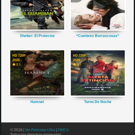
Shelter: El Protector
“Cumbres Borrascosas”
HD 720P
HD 720P
2025
2026
8,1
6,4
Hamnet
Turno De Noche
© 2018 |
Ver Películas Ultra
|
DMCA
Todos los derechos reservados.