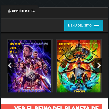
MENÚ DEL SITIO
HD 720P
HD 720P
2019
2017
9,2
7,9
VER EL REINO DEL PLANETA DE