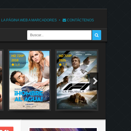
 LA PÁGINA WEB A MARCADORES
CONTÁCTENOS
HD 720P
HD 720P
HD 720P
2018
2025
2018
5,4
7,9
7,1