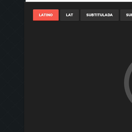
LATINO
LAT
SUBTITULADA
SU