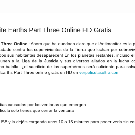
nite Earths Part Three Online HD Gratis
t Three Online
: Ahora que ha quedado claro que el Antimonitor es la p
dado contra los supervivientes de la Tierra que luchan por sobrevivi
dos sus habitantes desaparecen! En los planetas restantes, incluso e
nen a la Liga de la Justicia y sus diversos aliados en la lucha co
a batalla, ¿el sacrificio de los superhéroes será suficiente para sal
e Earths Part Three online gratis en HD en
verpeliculasultra
.
com
estias causadas por las ventanas que emergen
lícula solo tienes que cerrar la ventana
SE y la dejéis cargando unos 10 o 15 minutos para poder verla sin co