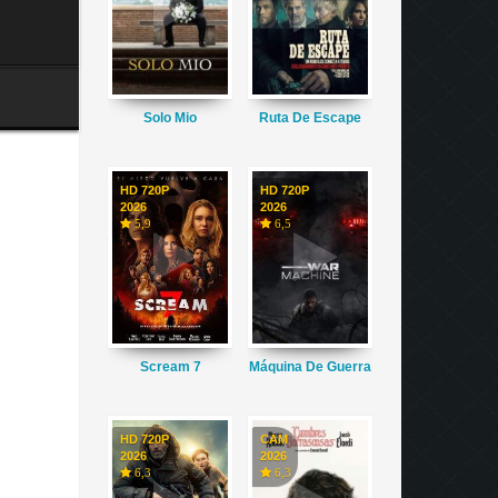
Solo Mio
Ruta De Escape
HD 720P
HD 720P
2026
2026
5,9
6,5
Scream 7
Máquina De Guerra
HD 720P
CAM
2026
2026
6,3
6,3