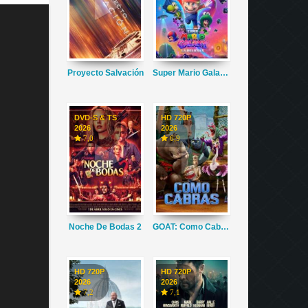
Proyecto Salvación
Super Mario Galaxy La Película
DVD-S & TS
HD 720P
2026
2026
7,0
6,9
Noche De Bodas 2
GOAT: Como Cabras
HD 720P
HD 720P
2026
2026
7,2
7,1