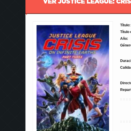
VER JUSTICE LEAGUE: CRIS
Título:
Título 
Año:
Géner
Durac
Calida
Direct
Repar