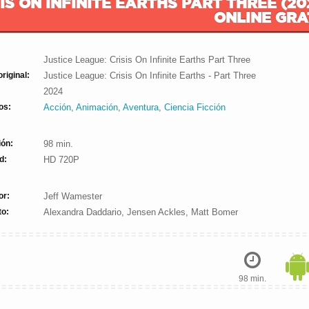
IS ON INFINITE EARTHS PART THREE (20
ONLINE GRA
Justice League: Crisis On Infinite Earths Part Three
original:
Justice League: Crisis On Infinite Earths - Part Three
2024
os:
Acción
,
Animación
,
Aventura
,
Ciencia Ficción
ión:
98 min.
d:
HD 720P
or:
Jeff Wamester
to:
Alexandra Daddario, Jensen Ackles, Matt Bomer
98 min.