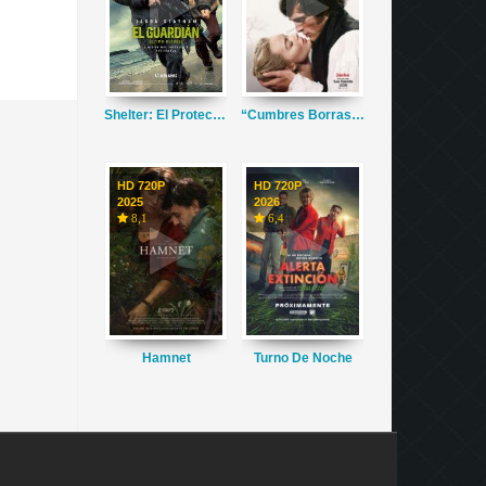
Shelter: El Protector
“Cumbres Borrascosas”
HD 720P
HD 720P
2025
2026
8,1
6,4
Hamnet
Turno De Noche