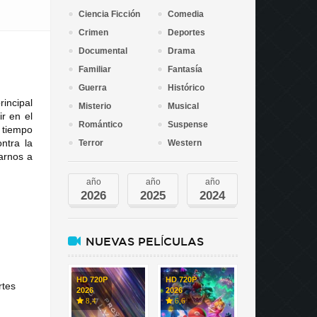
Ciencia Ficción
Comedia
Crimen
Deportes
Documental
Drama
Familiar
Fantasía
Guerra
Histórico
rincipal
Misterio
Musical
r en el
Romántico
Suspense
l tiempo
ntra la
Terror
Western
varnos a
año
año
año
2026
2025
2024
NUEVAS PELÍCULAS
HD 720P
HD 720P
rtes
2026
2026
8,4
6,6