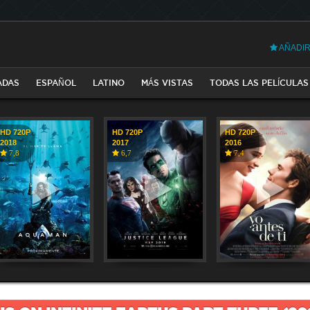
AÑADIR
ADAS
ESPAÑOL
LATINO
MÁS VISTAS
TODAS LAS PELÍCULAS
HD 720P
HD 720P
HD 720P
2018
2017
2016
7,8
6,7
7,4