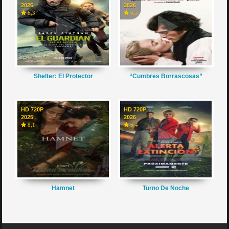
2026
2026
6,3
6,3
Shelter: El Protector
“Cumbres Borrascosas”
HD 720P
HD 720P
2025
2026
8,1
6,4
Hamnet
Turno De Noche