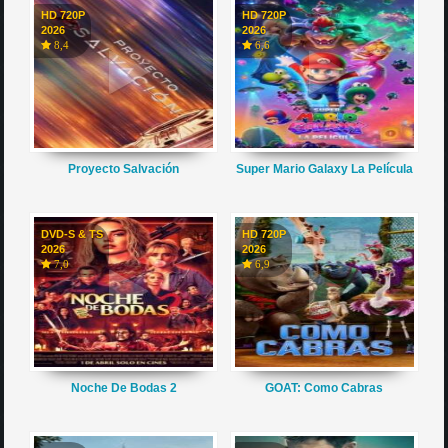
HD 720P
HD 720P
2026
2026
8,4
6,6
Proyecto Salvación
Super Mario Galaxy La Película
DVD-S & TS
HD 720P
2026
2026
7,0
6,9
Noche De Bodas 2
GOAT: Como Cabras