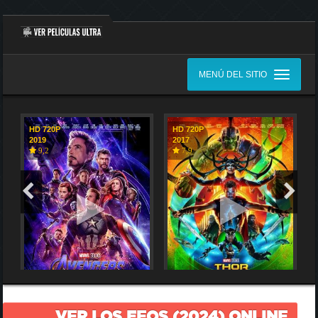
MENÚ DEL SITIO
HD 720P
HD 720P
2019
2017
9,2
7,9
VER LOS FEOS (2024) ONLINE