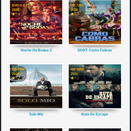
DVD-S & TS
HD 720P
2026
2026
7,0
6,9
Noche De Bodas 2
GOAT: Como Cabras
HD 720P
HD 720P
2026
2026
7,2
7,1
Solo Mio
Ruta De Escape