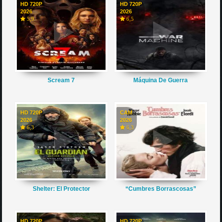
HD 720P
HD 720P
2026
2026
5,9
6,5
Scream 7
Máquina De Guerra
HD 720P
CAM
2026
2026
6,3
6,3
Shelter: El Protector
“Cumbres Borrascosas”
HD 720P
HD 720P