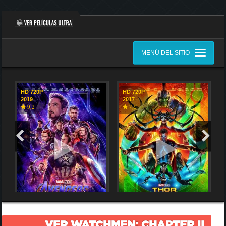
MENÚ DEL SITIO
HD 720P
HD 720P
2019
2017
9,2
7,9
VER WATCHMEN: CHAPTER II