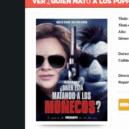
VER ¿QUIEN MATÓ A LOS PUPP
Título:
Título 
Año:
Géner
Durac
Calida
Direct
Repar