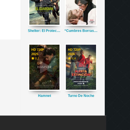
Shelter: El Protector
“Cumbres Borrascosas”
HD 720P
HD 720P
2025
2026
8,1
6,4
Hamnet
Turno De Noche