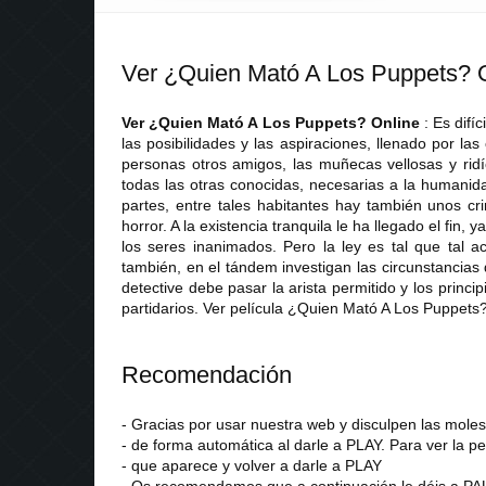
Ver ¿Quien Mató A Los Puppets? O
Ver ¿Quien Mató A Los Puppets? Online
: Es difí
las posibilidades y las aspiraciones, llenado por la
personas otros amigos, las muñecas vellosas y ridíc
todas las otras conocidas, necesarias a la humanid
partes, entre tales habitantes hay también unos cr
horror. A la existencia tranquila le ha llegado el fin
los seres inanimados. Pero la ley es tal que tal ac
también, en el tándem investigan las circunstancias 
detective debe pasar la arista permitido y los princ
partidarios. Ver película ¿Quien Mató A Los Puppets
Recomendación
- Gracias por usar nuestra web y disculpen las mol
- de forma automática al darle a PLAY. Para ver la pe
- que aparece y volver a darle a PLAY
- Os recomendamos que a continuación le déis a PAU