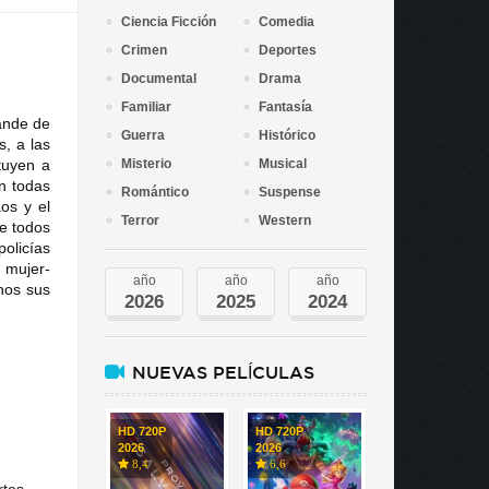
Ciencia Ficción
Comedia
Crimen
Deportes
Documental
Drama
Familiar
Fantasía
rande de
Guerra
Histórico
s, a las
ituyen a
Misterio
Musical
n todas
Romántico
Suspense
os y el
Terror
Western
de todos
policías
a mujer-
año
año
año
chos sus
2026
2025
2024
NUEVAS PELÍCULAS
HD 720P
HD 720P
2026
2026
8,4
6,6
rtes