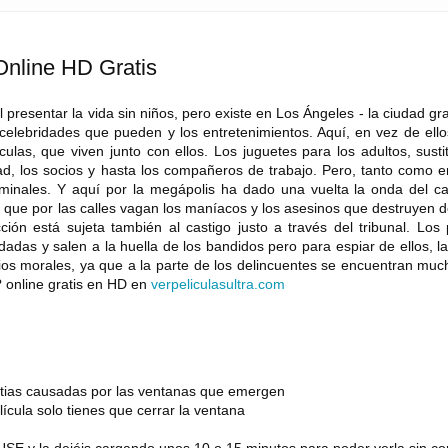
nline HD Gratis
cil presentar la vida sin niños, pero existe en Los Ángeles - la ciudad g
s celebridades que pueden y los entretenimientos. Aquí, en vez de ello
ulas, que viven junto con ellos. Los juguetes para los adultos, sust
ad, los socios y hasta los compañeros de trabajo. Pero, tanto como e
iminales. Y aquí por la megápolis ha dado una vuelta la onda del ca
, ya que por las calles vagan los maníacos y los asesinos que destruyen 
ción está sujeta también al castigo justo a través del tribunal. Los 
dadas y salen a la huella de los bandidos pero para espiar de ellos, l
ipios morales, ya que a la parte de los delincuentes se encuentran mu
? online gratis en HD en
verpeliculasultra
.
com
estias causadas por las ventanas que emergen
lícula solo tienes que cerrar la ventana
SE y la dejéis cargando unos 10 o 15 minutos para poder verla sin co