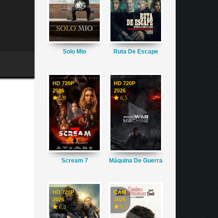
Solo Mio
Ruta De Escape
HD 720P
HD 720P
2026
2026
5,9
6,5
Scream 7
Máquina De Guerra
HD 720P
CAM
2026
2026
6,3
6,3