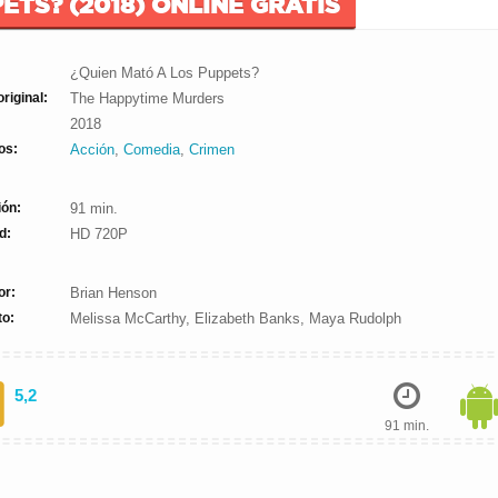
ETS? (2018) ONLINE GRATIS
¿Quien Mató A Los Puppets?
original:
The Happytime Murders
2018
os:
Acción
,
Comedia
,
Crimen
ión:
91 min.
d:
HD 720P
or:
Brian Henson
to:
Melissa McCarthy, Elizabeth Banks, Maya Rudolph
5,2
91 min.