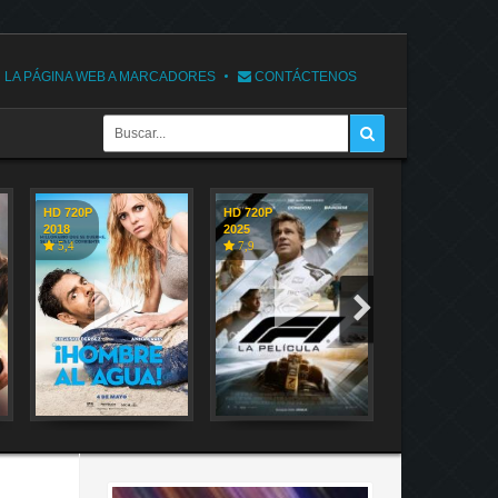
 LA PÁGINA WEB A MARCADORES
CONTÁCTENOS
HD 720P
HD 720P
HD 720P
2018
2025
2018
5,4
7,9
7,1