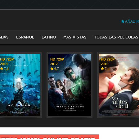
AÑADIR
ADAS
ESPAÑOL
LATINO
MÁS VISTAS
TODAS LAS PELÍCULAS
HD 720P
HD 720P
HD 720P
2018
2017
2016
7,8
6,7
7,4