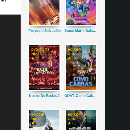
Proyecto Salvación
Super Mario Galaxy La Película
DVD-S & TS
HD 720P
2026
2026
7,0
6,9
Noche De Bodas 2
GOAT: Como Cabras
HD 720P
HD 720P
2026
2026
7,2
7,1