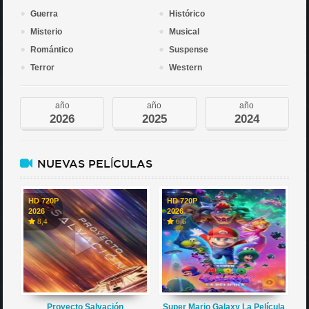
Guerra
Histórico
Misterio
Musical
Romántico
Suspense
Terror
Western
año
año
año
2026
2025
2024
NUEVAS PELÍCULAS
HD 720P
HD 720P
2026
2026
8,4
6,6
Proyecto Salvación
Super Mario Galaxy La Película