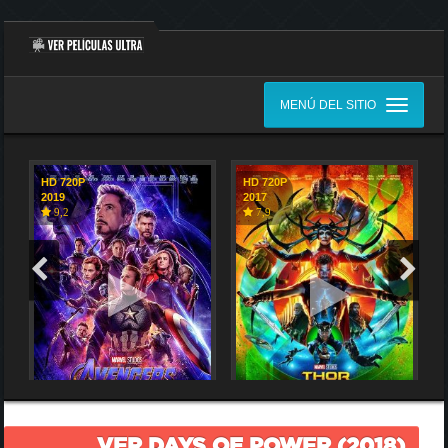
MENÚ DEL SITIO
HD 720P
HD 720P
2019
2017
9,2
7,9
VER DAYS OF POWER (2018)