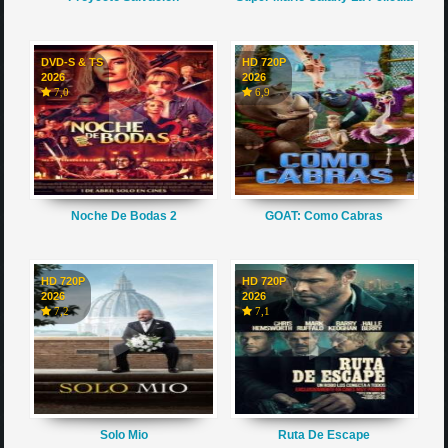
DVD-S & TS
HD 720P
2026
2026
7,0
6,9
Noche De Bodas 2
GOAT: Como Cabras
HD 720P
HD 720P
2026
2026
7,2
7,1
Solo Mio
Ruta De Escape