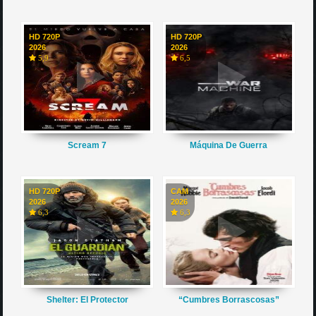
HD 720P
HD 720P
2026
2026
5,9
6,5
Scream 7
Máquina De Guerra
HD 720P
CAM
2026
2026
6,3
6,3
Shelter: El Protector
“Cumbres Borrascosas”