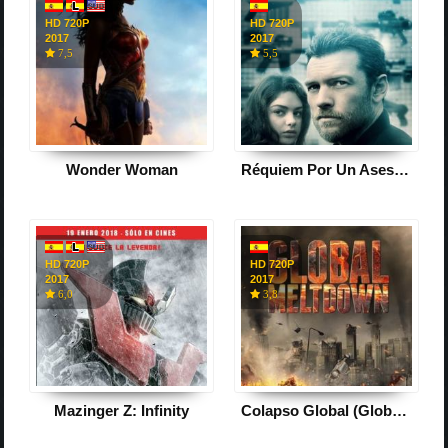
HD 720P
HD 720P
2017
2017
7,5
5,5
Wonder Woman
Réquiem Por Un Asesino
HD 720P
HD 720P
2017
2017
6,0
3,8
Mazinger Z: Infinity
Colapso Global (Global Meltdown)