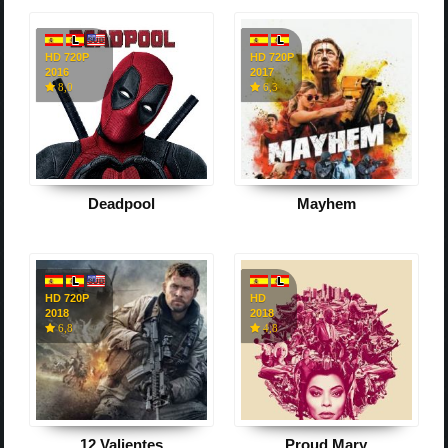
HD 720P
HD 720P
2016
2017
8,0
6,3
Deadpool
Mayhem
HD 720P
HD
2018
2018
6,8
4,8
12 Valientes
Proud Mary