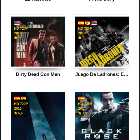
HD 720P
HD 720P
2018
2018
4,1
7,1
Dirty Dead Con Men
Juego De Ladrones: El Atraco Perfecto
HD 720P
HD 720P
2018
2014
6,6
3,9