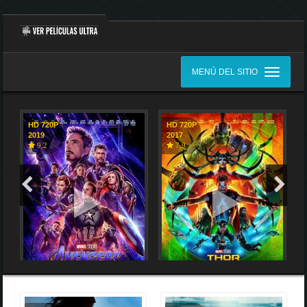
MENÚ DEL SITIO
HD 720P
HD 720P
2019
2017
9,2
7,9