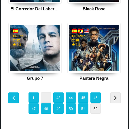
El Corredor Del Laberinto: La Cura Mortal
Black Rose
HD Rip
HD 720P
2012
2018
6,5
7,8
Grupo 7
Pantera Negra
1
...
43
44
45
46
47
48
49
50
51
52