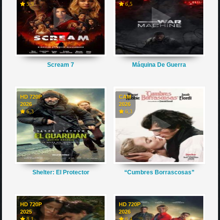
5,9
6,5
Scream 7
Máquina De Guerra
HD 720P
CAM
2026
2026
6,3
6,3
Shelter: El Protector
“Cumbres Borrascosas”
HD 720P
HD 720P
2025
2026
8,1
6,4