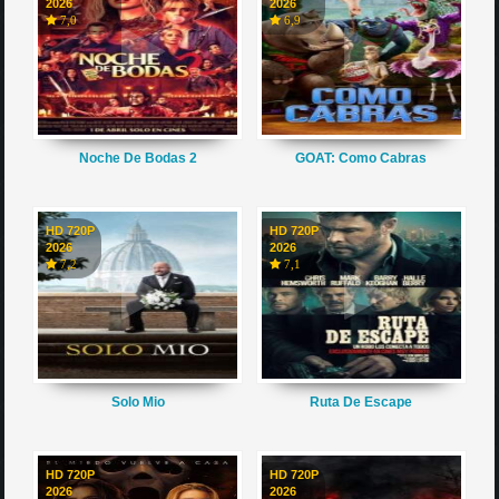
2026
2026
7,0
6,9
Noche De Bodas 2
GOAT: Como Cabras
HD 720P
HD 720P
2026
2026
7,2
7,1
Solo Mio
Ruta De Escape
HD 720P
HD 720P
2026
2026