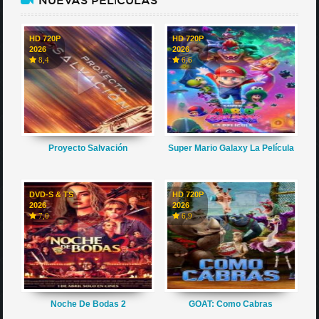
HD 720P
HD 720P
2026
2026
8,4
6,6
Proyecto Salvación
Super Mario Galaxy La Película
DVD-S & TS
HD 720P
2026
2026
7,0
6,9
Noche De Bodas 2
GOAT: Como Cabras