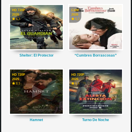
HD 720P
CAM
2026
2026
6,3
6,3
Shelter: El Protector
“Cumbres Borrascosas”
HD 720P
HD 720P
2025
2026
8,1
6,4
Hamnet
Turno De Noche