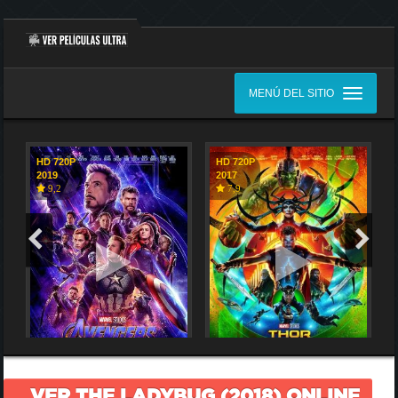
MENÚ DEL SITIO
HD 720P
HD 720P
2019
2017
9,2
7,9
VER THE LADYBUG (2018) ONLINE