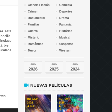
Ciencia Ficción
Comedia
Crimen
Deportes
Documental
Drama
Familiar
Fantasía
ora está
Guerra
Histórico
ecilla,
Misterio
Musical
 Incluso
Romántico
Suspense
á bien.
Turuleca
Terror
Western
año
año
año
2026
2025
2024
NUEVAS PELÍCULAS
rtes
HD 720P
HD 720P
2026
2026
8,4
6,6