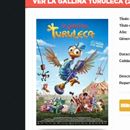
VER LA GALLINA TURULECA (2
Título:
Título 
Año:
Géner
Durac
Calida
Direct
Repar