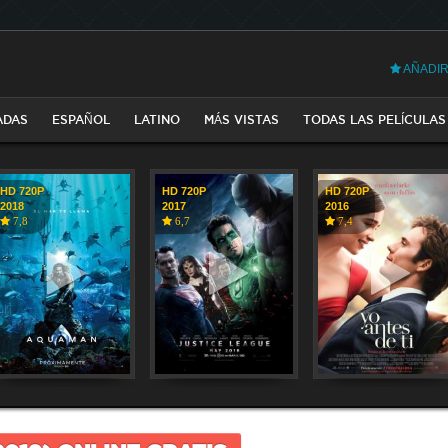
AÑADIR
ADAS
ESPAÑOL
LATINO
MÁS VISTAS
TODAS LAS PELÍCULAS
HD 720P
HD 720P
HD 720P
2018
2017
2016
7,8
6,7
7,4