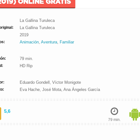
019) ONLINE GRATIS
La Gallina Turuleca
original:
La Gallina Turuleca
2019
os:
Animación
,
Aventura
,
Familiar
ión:
79 min.
d:
HD Rip
or:
Eduardo Gondell, Víctor Monigote
to:
Eva Hache, José Mota, Ana Ángeles García
5,6
79 min.