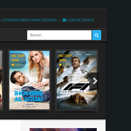
 LA PÁGINA WEB A MARCADORES
CONTÁCTENOS
HD 720P
HD 720P
HD 720P
2018
2025
2018
5,4
7,9
7,1