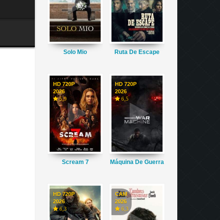
Solo Mio
Ruta De Escape
HD 720P
HD 720P
2026
2026
5,9
6,5
Scream 7
Máquina De Guerra
HD 720P
CAM
2026
2026
6,3
6,3