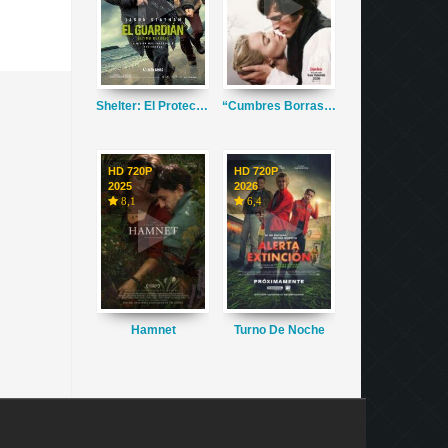
Shelter: El Protector
“Cumbres Borrascosas”
HD 720P
HD 720P
2025
2026
8,1
6,4
Hamnet
Turno De Noche