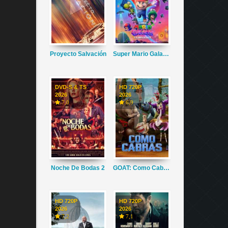
Proyecto Salvación
Super Mario Galaxy La Película
DVD-S & TS
HD 720P
2026
2026
7,0
6,9
Noche De Bodas 2
GOAT: Como Cabras
HD 720P
HD 720P
2026
2026
7,2
7,1