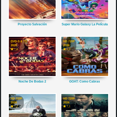
Proyecto Salvación
Super Mario Galaxy La Película
DVD-S & TS
HD 720P
2026
2026
7,0
6,9
Noche De Bodas 2
GOAT: Como Cabras
HD 720P
HD 720P
2026
2026
7,2
7,1