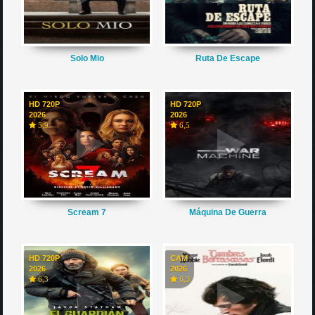
Solo Mio
Ruta De Escape
HD 720P
HD 720P
2026
2026
5,9
6,5
Scream 7
Máquina De Guerra
HD 720P
CAM
2026
2026
6,3
6,3