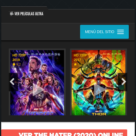
MENÚ DEL SITIO
HD 720P
HD 720P
2019
2017
9,2
7,9
VER THE HATER (2020) ONLINE