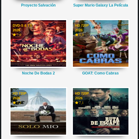
Proyecto Salvación
Super Mario Galaxy La Película
DVD-S & TS
HD 720P
2026
2026
7,0
6,9
Noche De Bodas 2
GOAT: Como Cabras
HD 720P
HD 720P
2026
2026
7,2
7,1