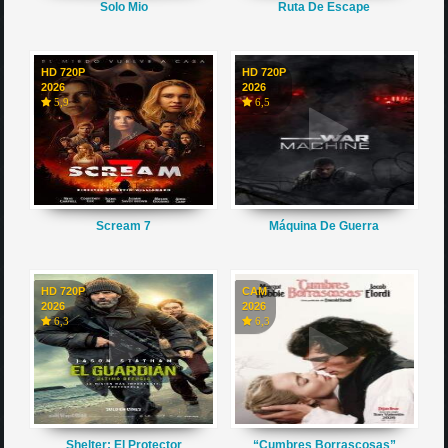
Solo Mio
Ruta De Escape
HD 720P
HD 720P
2026
2026
5,9
6,5
Scream 7
Máquina De Guerra
HD 720P
CAM
2026
2026
6,3
6,3
Shelter: El Protector
“Cumbres Borrascosas”