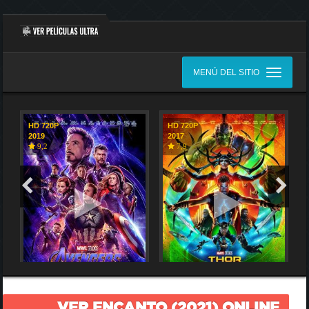
MENÚ DEL SITIO
HD 720P
HD 720P
2019
2017
9,2
7,9
VER ENCANTO (2021) ONLINE