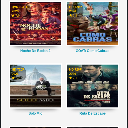
DVD-S & TS
HD 720P
2026
2026
7,0
6,9
Noche De Bodas 2
GOAT: Como Cabras
HD 720P
HD 720P
2026
2026
7,2
7,1
Solo Mio
Ruta De Escape