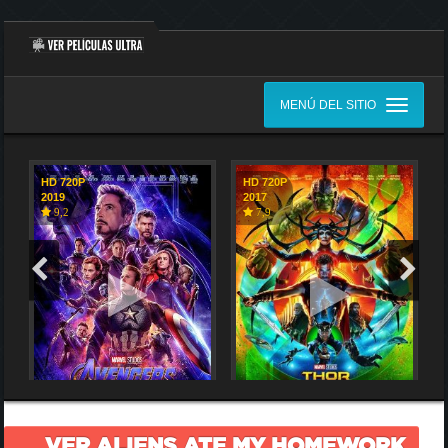
MENÚ DEL SITIO
HD 720P
HD 720P
2019
2017
9,2
7,9
VER ALIENS ATE MY HOMEWORK