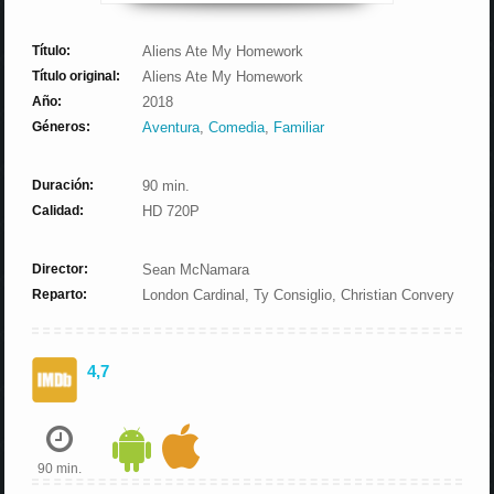
Título:
Aliens Ate My Homework
Título original:
Aliens Ate My Homework
Año:
2018
Géneros:
Aventura
,
Comedia
,
Familiar
Duración:
90 min.
Calidad:
HD 720P
Director:
Sean McNamara
Reparto:
London Cardinal, Ty Consiglio, Christian Convery
4,7
90 min.