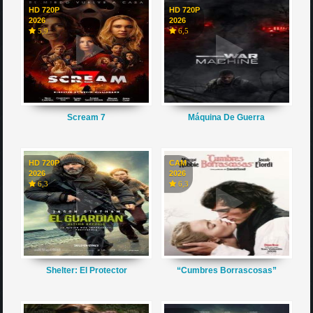
HD 720P
HD 720P
2026
2026
5,9
6,5
Scream 7
Máquina De Guerra
HD 720P
CAM
2026
2026
6,3
6,3
Shelter: El Protector
“Cumbres Borrascosas”