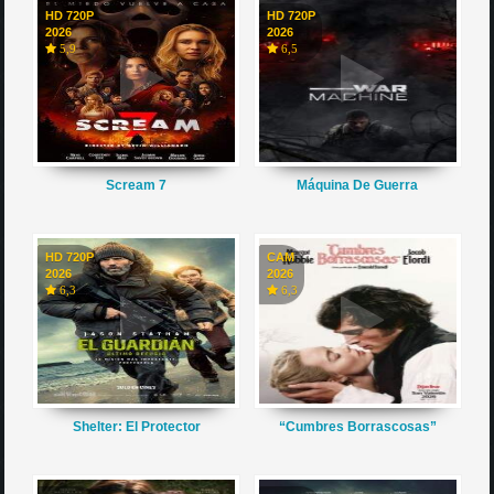
HD 720P
HD 720P
2026
2026
5,9
6,5
Scream 7
Máquina De Guerra
HD 720P
CAM
2026
2026
6,3
6,3
Shelter: El Protector
“Cumbres Borrascosas”