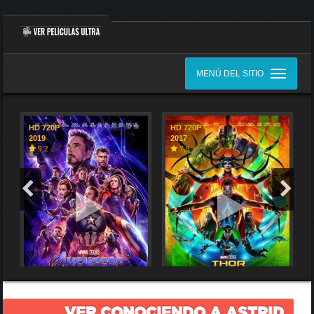
MENÚ DEL SITIO
HD 720P
HD 720P
2019
2017
9,2
7,9
VER CONOCIENDO A ASTRID