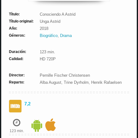
Título:
Conociendo A Astrid
Título original:
Unga Astrid
Año:
2018
Géneros:
Biográfico
,
Drama
Duración:
123 min.
Calidad:
HD 720P
Director:
Pernille Fischer Christensen
Reparto:
Alba August, Trine Dyrholm, Henrik Rafaelsen
7,2
123 min.