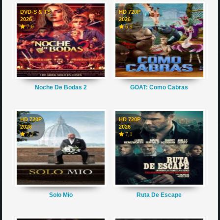
DVD-S & TS
HD 720P
2026
2026
7,0
6,9
Noche De Bodas 2
GOAT: Como Cabras
HD 720P
HD 720P
2026
2026
7,2
7,1
Solo Mio
Ruta De Escape