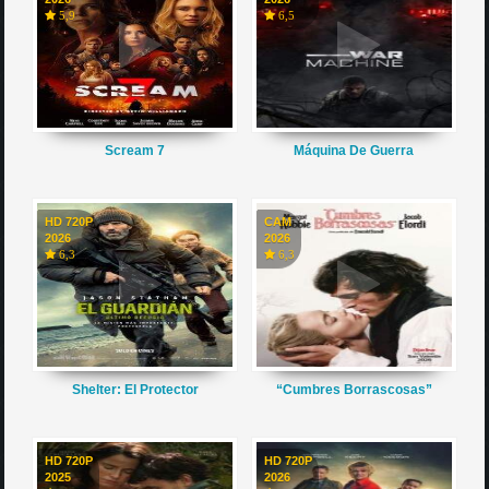
5,9
6,5
Scream 7
Máquina De Guerra
HD 720P
CAM
2026
2026
6,3
6,3
Shelter: El Protector
“Cumbres Borrascosas”
HD 720P
HD 720P
2025
2026