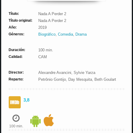
Título:
Nada A Perder 2
Título original:
Nada A Perder 2
Año:
2019
Géneros:
Biográfico
,
Comedia
,
Drama
Duración:
100 min.
Calidad:
CAM
Director:
Alexandre Avancini, Sylvie Yarza
Reparto:
Petrônio Gontijo, Day Mesquita, Beth Goulart
3,8
100 min.