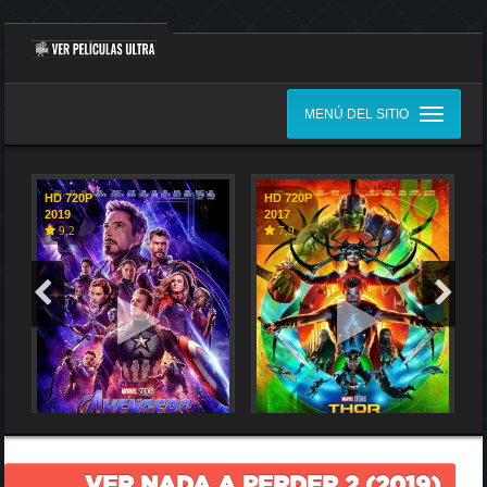
MENÚ DEL SITIO
HD 720P
HD 720P
2019
2017
9,2
7,9
VER NADA A PERDER 2 (2019)