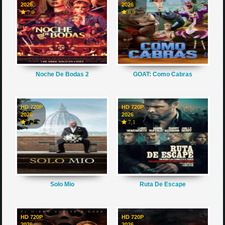
2026
2026
7,0
6,9
Noche De Bodas 2
GOAT: Como Cabras
HD 720P
HD 720P
2026
2026
7,2
7,1
Solo Mio
Ruta De Escape
HD 720P
HD 720P
2026
2026