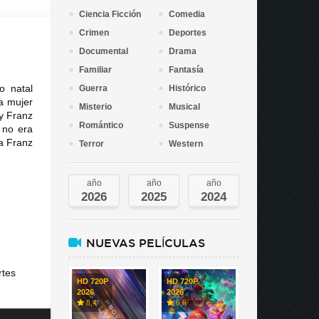
Ciencia Ficción
Comedia
Crimen
Deportes
Documental
Drama
Familiar
Fantasía
o natal
Guerra
Histórico
la mujer
Misterio
Musical
y Franz
Romántico
Suspense
 no era
 a Franz
Terror
Western
año
año
año
2026
2025
2024
NUEVAS PELÍCULAS
rtes
HD 720P
HD 720P
2026
2026
8,4
6,6