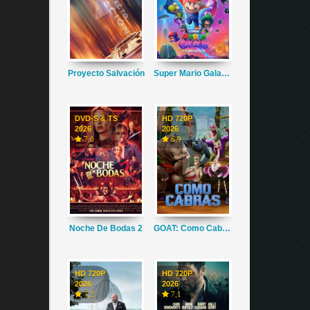
Proyecto Salvación
Super Mario Galaxy La Película
DVD-S & TS
HD 720P
2026
2026
7,0
6,9
Noche De Bodas 2
GOAT: Como Cabras
HD 720P
HD 720P
2026
2026
7,2
7,1