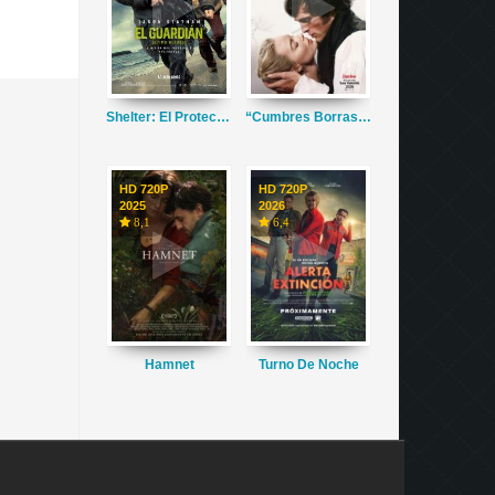
Shelter: El Protector
“Cumbres Borrascosas”
HD 720P
HD 720P
2025
2026
8,1
6,4
Hamnet
Turno De Noche