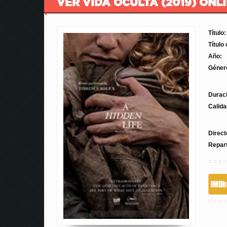
VER VIDA OCULTA (2019) ONL
Título:
Título 
Año:
Géner
Durac
Calida
Direct
Repar