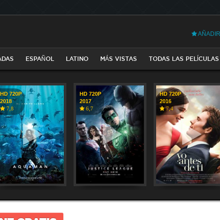
AÑADIR
ADAS
ESPAÑOL
LATINO
MÁS VISTAS
TODAS LAS PELÍCULAS
HD 720P
HD 720P
HD 720P
2018
2017
2016
7,8
6,7
7,4