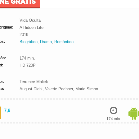
INE GRATIS
Vida Oculta
original:
A Hidden Life
2019
os:
Biográfico
,
Drama
,
Romántico
ión:
174 min.
d:
HD 720P
or:
Terrence Malick
to:
August Diehl, Valerie Pachner, Maria Simon
7,6
174 min.