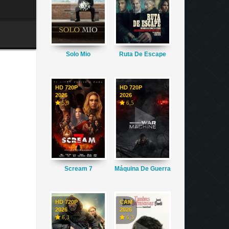
Solo Mio
Ruta De Escape
HD 720P
HD 720P
2026
2026
5,9
6,5
Scream 7
Máquina De Guerra
HD 720P
CAM
2026
2026
6,3
6,3