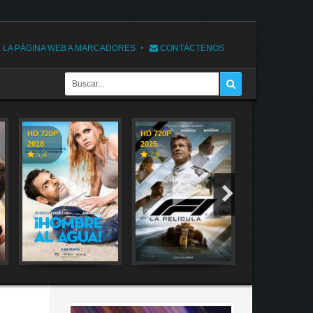
 LA PÁGINA WEB A MARCADORES
CONTÁCTENOS
HD 720P
HD 720P
HD 720P
2018
2025
2018
5,4
7,9
7,1