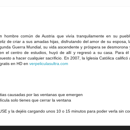
un hombre común de Austria que vivía tranquilamente en su puebl
eliz de criar a sus amadas hijas, disfrutando del amor de su esposa, 
Segunda Guerra Mundial, su vida ascendente y próspera se desmorona 
en el centro de estudios, huyó de allí y regresó a su casa. Para él
uesto a hacer cualquier sacrificio. En 2007, la Iglesia Católica calificó
 gratis en HD en
verpeliculasultra
.
com
estias causadas por las ventanas que emergen
lícula solo tienes que cerrar la ventana
SE y la dejéis cargando unos 10 o 15 minutos para poder verla sin co