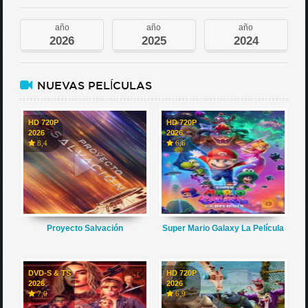
año
año
año
2026
2025
2024
NUEVAS PELÍCULAS
HD 720P
HD 720P
2026
2026
8,4
6,6
Proyecto Salvación
Super Mario Galaxy La Película
DVD-S & TS
HD 720P
2026
2026
7,0
6,9