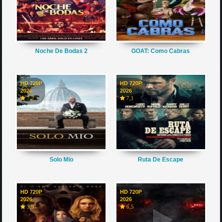
Noche De Bodas 2
GOAT: Como Cabras
HD 720P
HD 720P
2026
2026
7,2
7,1
Solo Mio
Ruta De Escape
HD 720P
HD 720P
2026
2026
5,9
6,5