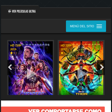
MENÚ DEL SITIO
HD 720P
HD 720P
2019
2017
9,2
7,9
VER COMPORTARSE COMO