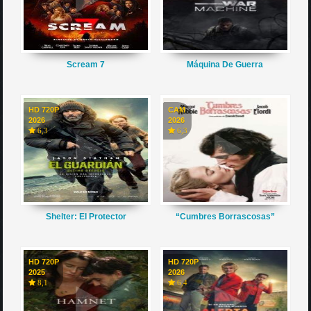
Scream 7
Máquina De Guerra
HD 720P
CAM
2026
2026
6,3
6,3
Shelter: El Protector
“Cumbres Borrascosas”
HD 720P
HD 720P
2025
2026
8,1
6,4