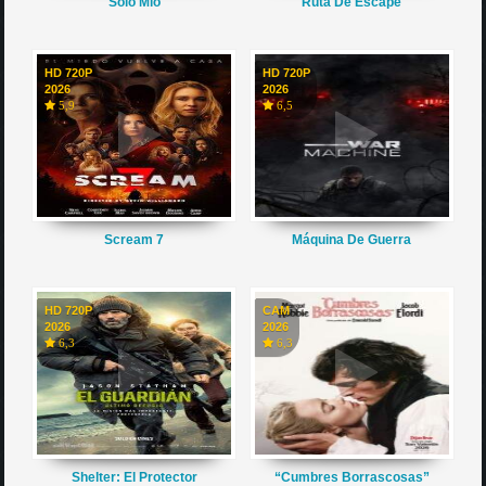
Solo Mio
Ruta De Escape
HD 720P
HD 720P
2026
2026
5,9
6,5
Scream 7
Máquina De Guerra
HD 720P
CAM
2026
2026
6,3
6,3
Shelter: El Protector
“Cumbres Borrascosas”