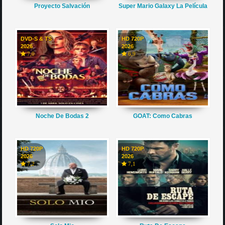
Proyecto Salvación
Super Mario Galaxy La Película
DVD-S & TS
HD 720P
2026
2026
7,0
6,9
Noche De Bodas 2
GOAT: Como Cabras
HD 720P
HD 720P
2026
2026
7,2
7,1