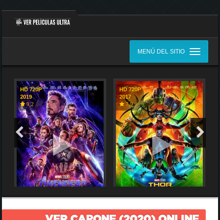
MENÚ DEL SITIO
HD 720P
HD 720P
2019
2017
9,2
7,9
VER CAPONE (2020) ONLINE