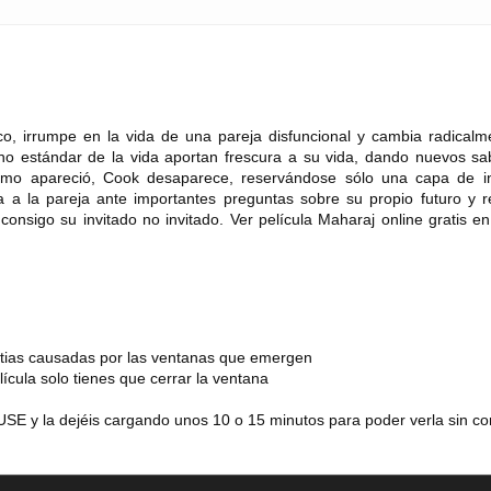
ico, irrumpe en la vida de una pareja disfuncional y cambia radicalm
no estándar de la vida aportan frescura a su vida, dando nuevos sa
omo apareció, Cook desaparece, reservándose sólo una capa de in
a a la pareja ante importantes preguntas sobre su propio futuro y re
 consigo su invitado no invitado. Ver película Maharaj online gratis 
estias causadas por las ventanas que emergen
lícula solo tienes que cerrar la ventana
SE y la dejéis cargando unos 10 o 15 minutos para poder verla sin co