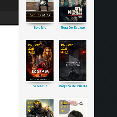
Solo Mio
Ruta De Escape
HD 720P
HD 720P
2026
2026
5,9
6,5
Scream 7
Máquina De Guerra
HD 720P
CAM
2026
2026
6,3
6,3