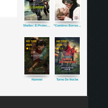
Shelter: El Protector
“Cumbres Borrascosas”
HD 720P
HD 720P
2025
2026
8,1
6,4
Hamnet
Turno De Noche