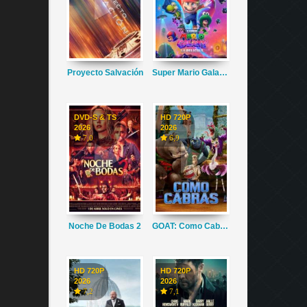
Proyecto Salvación
Super Mario Galaxy La Película
DVD-S & TS
HD 720P
2026
2026
7,0
6,9
Noche De Bodas 2
GOAT: Como Cabras
HD 720P
HD 720P
2026
2026
7,2
7,1