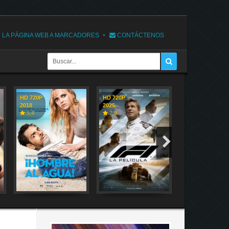
 LA PÁGINA WEB A MARCADORES
CONTÁCTENOS
HD 720P
HD 720P
HD 720P
2018
2025
2018
5,4
7,9
7,1