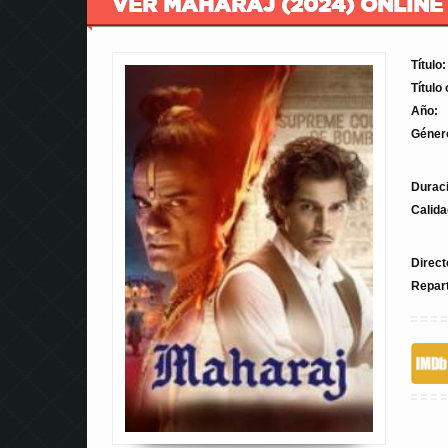
VER MAHARAJ (2024) ONLINE
Título:
Título 
Año:
Géner
Durac
Calida
Direct
Repar