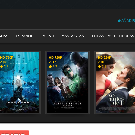
AÑADIR
ADAS
ESPAÑOL
LATINO
MÁS VISTAS
TODAS LAS PELÍCULAS
HD 720P
HD 720P
HD 720P
2018
2017
2016
7,8
6,7
7,4