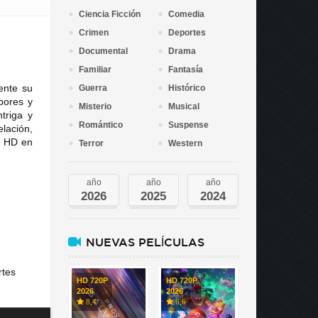
Ciencia Ficción
Comedia
Crimen
Deportes
Documental
Drama
Familiar
Fantasía
ente su
Guerra
Histórico
bores y
Misterio
Musical
triga y
Romántico
Suspense
lación,
en HD en
Terror
Western
año
año
año
2026
2025
2024
NUEVAS PELÍCULAS
rtes
HD 720P
HD 720P
2026
2026
8,4
6,6