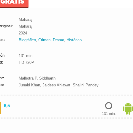
 GRATIS
Maharaj
original:
Maharaj
2024
os:
Biográfico
,
Crimen
,
Drama
,
Histórico
ión:
131 min.
d:
HD 720P
or:
Malhotra P. Siddharth
to:
Junaid Khan, Jaideep Ahlawat, Shalini Pandey
6,5
131 min.