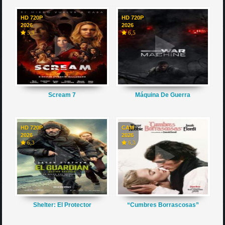
HD 720P
HD 720P
2026
2026
5,9
6,5
Scream 7
Máquina De Guerra
HD 720P
CAM
2026
2026
6,3
6,3
Shelter: El Protector
“Cumbres Borrascosas”