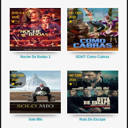
DVD-S & TS
HD 720P
2026
2026
7,0
6,9
Noche De Bodas 2
GOAT: Como Cabras
HD 720P
HD 720P
2026
2026
7,2
7,1
Solo Mio
Ruta De Escape