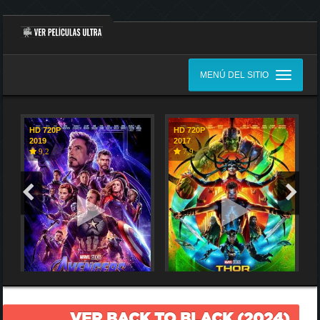
MENÚ DEL SITIO
HD 720P
HD 720P
2019
2017
9,2
7,9
VER BACK TO BLACK (2024)