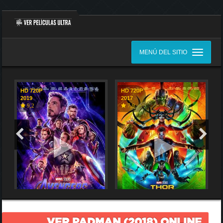
MENÚ DEL SITIO
HD 720P
HD 720P
2019
2017
9,2
7,9
VER PADMAN (2018) ONLINE