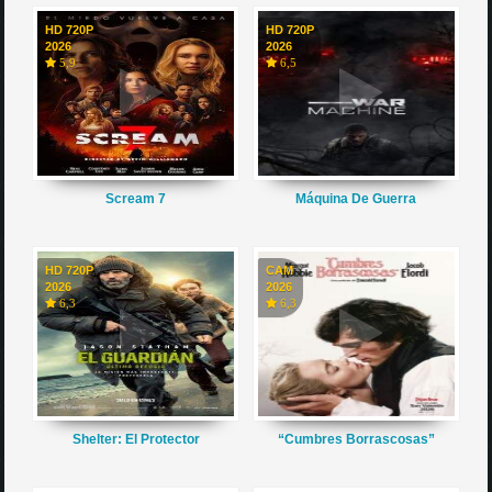
HD 720P
HD 720P
2026
2026
5,9
6,5
Scream 7
Máquina De Guerra
HD 720P
CAM
2026
2026
6,3
6,3
Shelter: El Protector
“Cumbres Borrascosas”