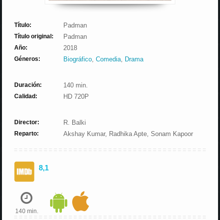
Título:
Padman
Título original:
Padman
Año:
2018
Géneros:
Biográfico
,
Comedia
,
Drama
Duración:
140 min.
Calidad:
HD 720P
Director:
R. Balki
Reparto:
Akshay Kumar, Radhika Apte, Sonam Kapoor
8,1
140 min.