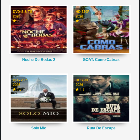
DVD-S & TS
HD 720P
2026
2026
7,0
6,9
Noche De Bodas 2
GOAT: Como Cabras
HD 720P
HD 720P
2026
2026
7,2
7,1
Solo Mio
Ruta De Escape