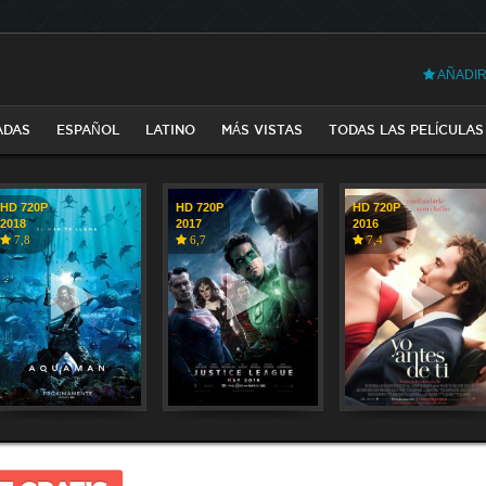
AÑADIR
ADAS
ESPAÑOL
LATINO
MÁS VISTAS
TODAS LAS PELÍCULAS
HD 720P
HD 720P
HD 720P
2018
2017
2016
7,8
6,7
7,4