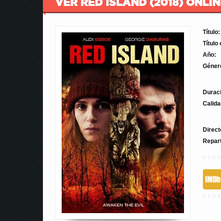
VER RED ISLAND (2018) ONLIN
Título:
Título 
Año:
Géner
Durac
Calida
Direct
Repar