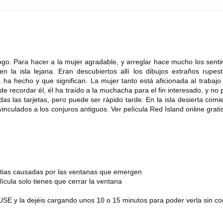
ogo. Para hacer a la mujer agradable, y arreglar hace mucho los senti
 la isla lejana. Eran descubiertos allí los dibujos extraños rupest
a hecho y que significan. La mujer tanto está aficionada al trabajo
 recordar él, él ha traído a la muchacha para el fin interesado, y no 
das las tarjetas, pero puede ser rápido tarde. En la isla desierta com
inculados a los conjuros antiguos. Ver película Red Island online grat
estias causadas por las ventanas que emergen
lícula solo tienes que cerrar la ventana
SE y la dejéis cargando unos 10 o 15 minutos para poder verla sin co