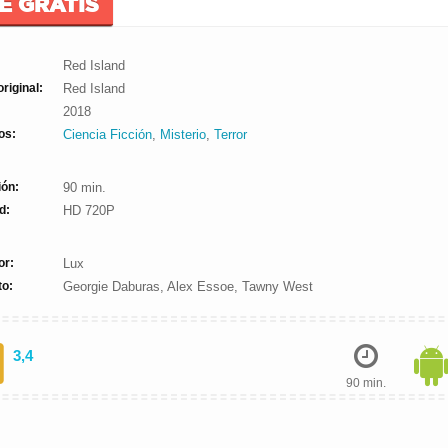
E GRATIS
Red Island
original:
Red Island
2018
os:
Ciencia Ficción
,
Misterio
,
Terror
ión:
90 min.
d:
HD 720P
or:
Lux
to:
Georgie Daburas, Alex Essoe, Tawny West
3,4
90 min.