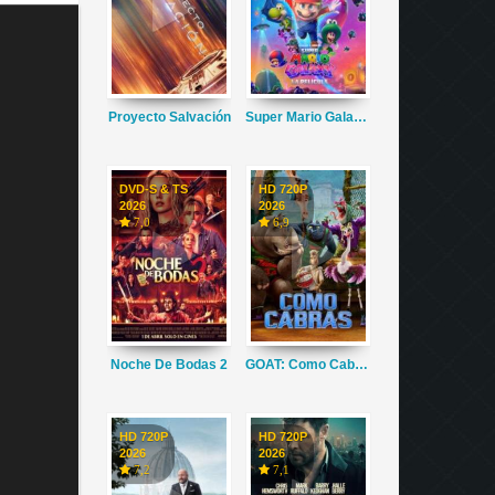
Proyecto Salvación
Super Mario Galaxy La Película
DVD-S & TS
HD 720P
2026
2026
7,0
6,9
Noche De Bodas 2
GOAT: Como Cabras
HD 720P
HD 720P
2026
2026
7,2
7,1