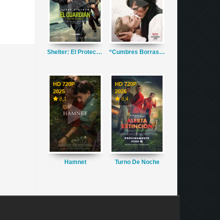
Shelter: El Protector
“Cumbres Borrascosas”
HD 720P
HD 720P
2025
2026
8,1
6,4
Hamnet
Turno De Noche