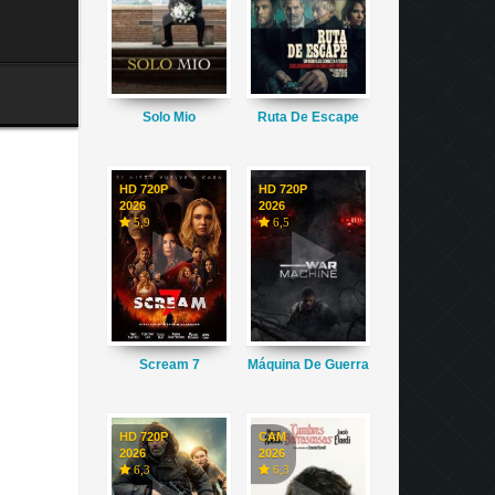
Solo Mio
Ruta De Escape
HD 720P
HD 720P
2026
2026
5,9
6,5
Scream 7
Máquina De Guerra
HD 720P
CAM
2026
2026
6,3
6,3