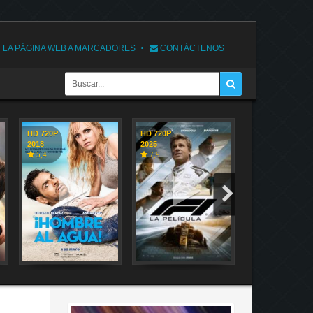
 LA PÁGINA WEB A MARCADORES
CONTÁCTENOS
HD 720P
HD 720P
HD 720P
2018
2025
2018
5,4
7,9
7,1