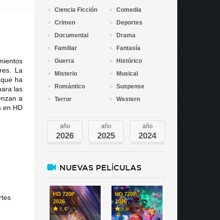
Ciencia Ficción
Comedia
Crimen
Deportes
Documental
Drama
Familiar
Fantasía
mientos
Guerra
Histórico
res. La
Misterio
Musical
 que ha
Romántico
Suspense
para las
ienzan a
Terror
Western
is en HD
año
año
año
2026
2025
2024
NUEVAS PELÍCULAS
HD 720P
HD 720P
rtes
2026
2026
8,4
6,6