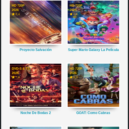
HD 720P
HD 720P
2026
2026
8,4
6,6
Proyecto Salvación
Super Mario Galaxy La Película
DVD-S & TS
HD 720P
2026
2026
7,0
6,9
Noche De Bodas 2
GOAT: Como Cabras