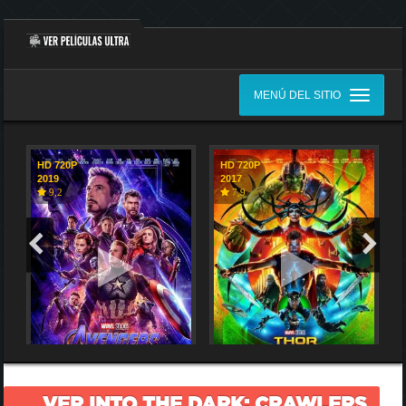
MENÚ DEL SITIO
HD 720P
HD 720P
2019
2017
9,2
7,9
VER INTO THE DARK: CRAWLERS