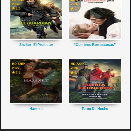
2026
2026
6,3
6,3
Shelter: El Protector
“Cumbres Borrascosas”
HD 720P
HD 720P
2025
2026
8,1
6,4
Hamnet
Turno De Noche