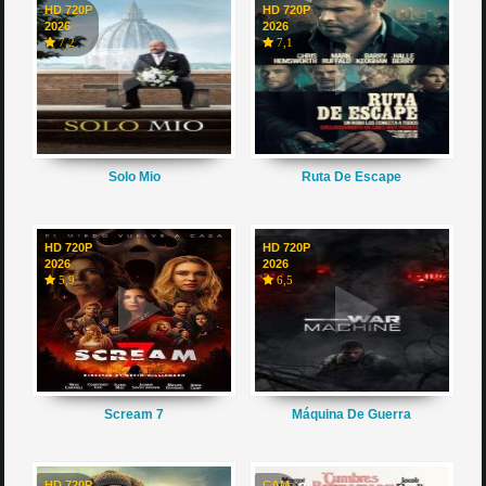
HD 720P
HD 720P
2026
2026
7,2
7,1
Solo Mio
Ruta De Escape
HD 720P
HD 720P
2026
2026
5,9
6,5
Scream 7
Máquina De Guerra
HD 720P
CAM