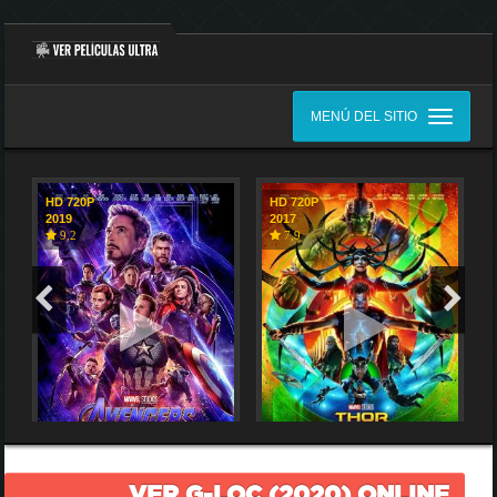
MENÚ DEL SITIO
HD 720P
HD 720P
2019
2017
9,2
7,9
VER G-LOC (2020) ONLINE