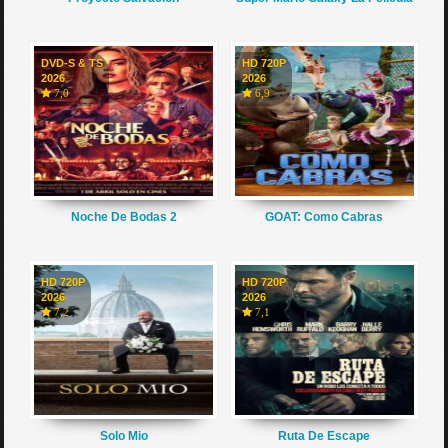
DVD-S & TS
HD 720P
2026
2026
7,0
6,9
Noche De Bodas 2
GOAT: Como Cabras
HD 720P
HD 720P
2026
2026
7,2
7,1
Solo Mio
Ruta De Escape