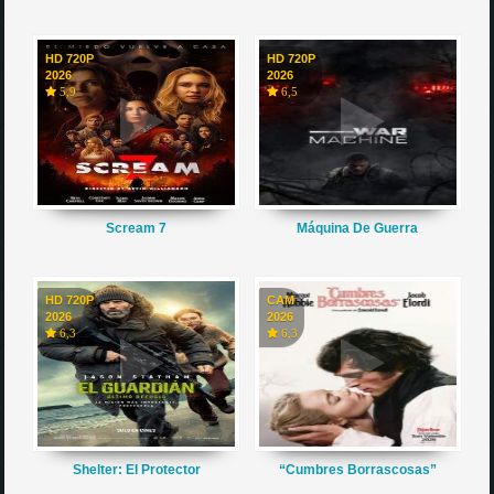
HD 720P
HD 720P
2026
2026
5,9
6,5
Scream 7
Máquina De Guerra
HD 720P
CAM
2026
2026
6,3
6,3
Shelter: El Protector
“Cumbres Borrascosas”