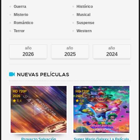
Guerra
Histórico
Misterio
Musical
Romántico
Suspense
Terror
Western
año
año
año
2026
2025
2024
NUEVAS PELÍCULAS
HD 720P
HD 720P
2026
2026
8,4
6,6
Proyecto Salvación
Super Mario Galaxy La Película