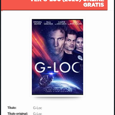
GRATIS
Título:
G-Loc
Título original:
G-Loc