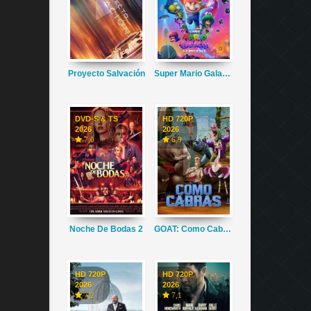
Proyecto Salvación
Super Mario Galaxy La Película
DVD-S & TS
HD 720P
2026
2026
7,0
6,9
Noche De Bodas 2
GOAT: Como Cabras
HD 720P
HD 720P
2026
2026
7,2
7,1