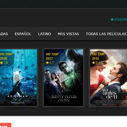
AÑADIR
ADAS
ESPAÑOL
LATINO
MÁS VISTAS
TODAS LAS PELÍCULAS
HD 720P
HD 720P
HD 720P
2018
2017
2016
7,8
6,7
7,4