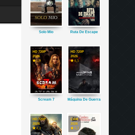
Solo Mio
Ruta De Escape
HD 720P
HD 720P
2026
2026
5,9
6,5
Scream 7
Máquina De Guerra
HD 720P
CAM
2026
2026
6,3
6,3