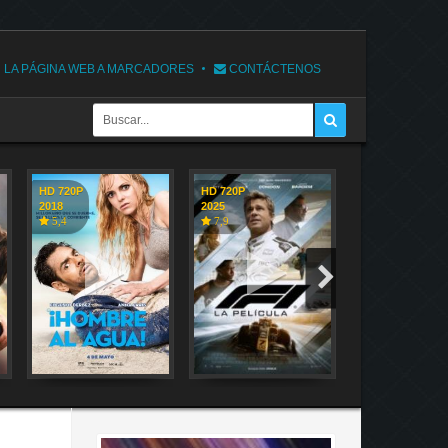
 LA PÁGINA WEB A MARCADORES
CONTÁCTENOS
HD 720P
HD 720P
HD 720P
2018
2025
2018
5,4
7,9
7,1