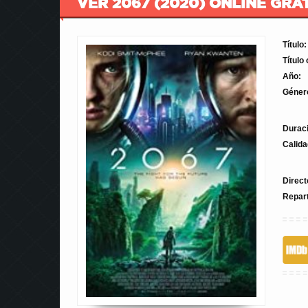
VER 2067 (2020) ONLINE GRA
Título:
Título 
Año:
Géner
Durac
Calida
Direct
Repar