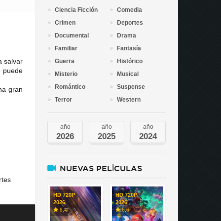
Ciencia Ficción
Comedia
Crimen
Deportes
Documental
Drama
Familiar
Fantasía
a salvar
Guerra
Histórico
o puede
Misterio
Musical
Romántico
Suspense
na gran
Terror
Western
año
año
año
2026
2025
2024
NUEVAS PELÍCULAS
rtes
HD 720P
HD 720P
2026
2026
8,4
6,6