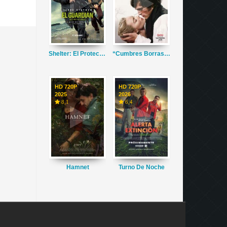
Shelter: El Protector
“Cumbres Borrascosas”
HD 720P
HD 720P
2025
2026
8,1
6,4
Hamnet
Turno De Noche