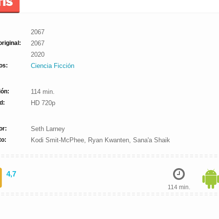
TIS
2067
original:
2067
2020
os:
Ciencia Ficción
ión:
114 min.
d:
HD 720p
or:
Seth Larney
to:
Kodi Smit-McPhee, Ryan Kwanten, Sana'a Shaik
4,7
114 min.