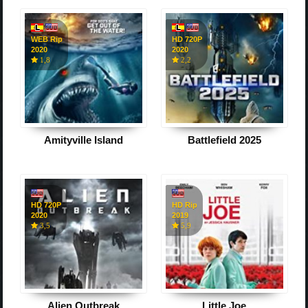
WEB Rip
HD 720P
2020
2020
1,8
2,2
Amityville Island
Battlefield 2025
HD 720P
HD Rip
2020
2019
3,5
5,9
Alien Outbreak
Little Joe