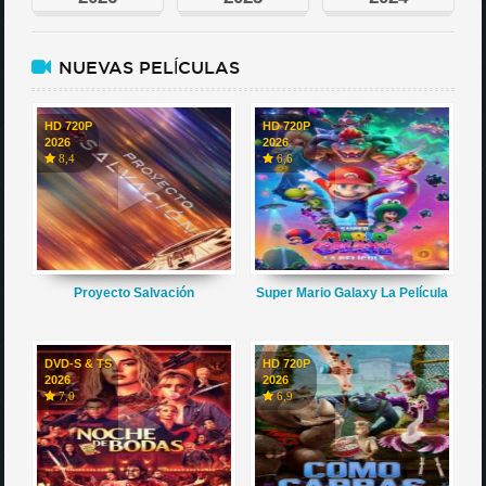
NUEVAS PELÍCULAS
HD 720P
HD 720P
2026
2026
8,4
6,6
Proyecto Salvación
Super Mario Galaxy La Película
DVD-S & TS
HD 720P
2026
2026
7,0
6,9