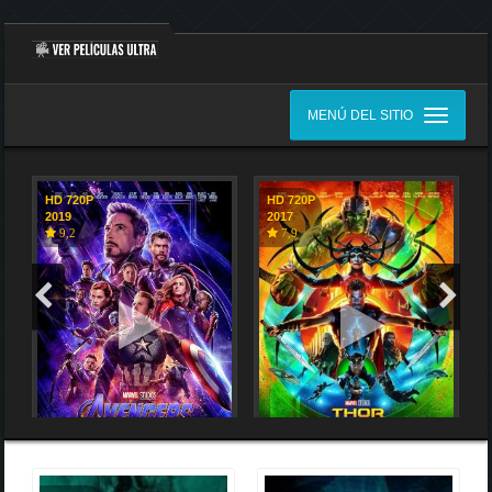
MENÚ DEL SITIO
HD 720P
HD 720P
2019
2017
9,2
7,9