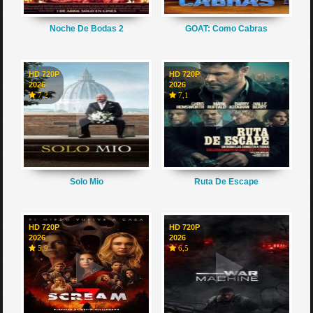
Noche De Bodas 2
GOAT: Como Cabras
HD 720P
HD 720P
2026
2026
7,2
7,1
Solo Mio
Ruta De Escape
HD 720P
HD 720P
2026
2026
5,9
6,5