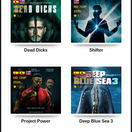
WEB Rip
HD 720P
2019
2020
5,1
4,1
Dead Dicks
Shifter
HD 720P
HD 720P
2020
2020
7,6
5,8
Project Power
Deep Blue Sea 3