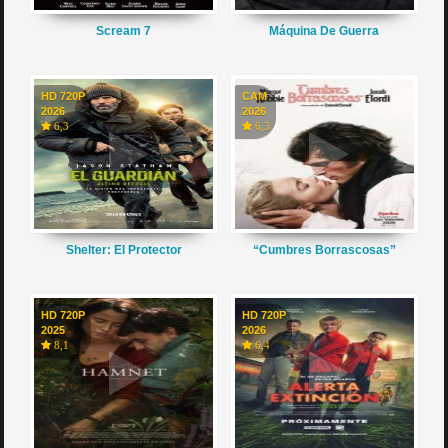
Scream 7
Máquina De Guerra
HD 720P
CAM
2026
2026
6,3
6,3
Shelter: El Protector
“Cumbres Borrascosas”
HD 720P
HD 720P
2025
2026
8,1
6,4