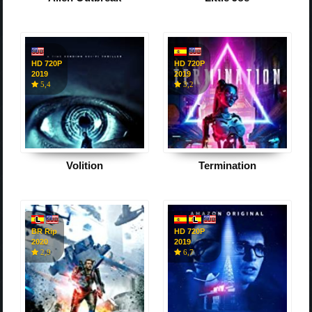
HD 720P
HD 720P
2019
2019
5,4
3,2
Volition
Termination
BR Rip
HD 720P
2020
2019
2,9
6,7