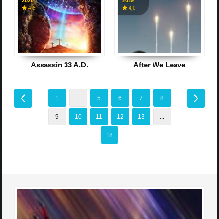
2020
2019
4,8
4,0
Assassin 33 A.D.
After We Leave
1
...
5
6
7
8
9
10
11
12
13
...
18