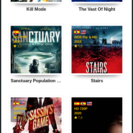
Kill Mode
The Vast Of Night
HD 720P
WEB Rip & HD
2018
2019
3,3
5,8
Sanctuary Population One
Stairs
WEB Rip
HD 720P
2019
2020
2,9
7,6