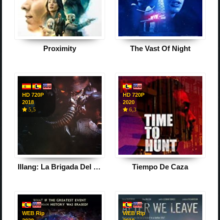
Proximity
The Vast Оf Night
HD 720P
HD 720P
2018
2020
5,5
6,3
Illang: La Brigada Del Lobo
Tiempo De Caza
WEB Rip
WEB Rip