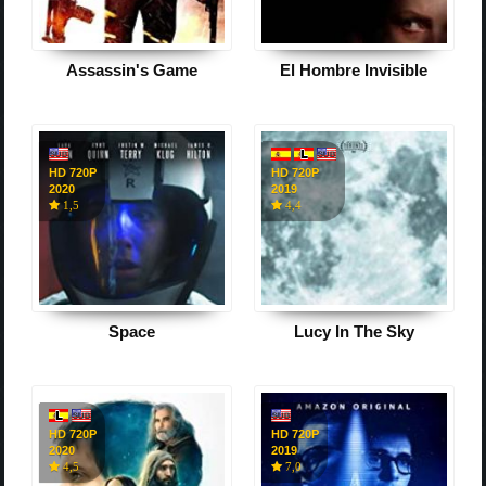
Assassin's Game
El Hombre Invisible
HD 720P
HD 720P
2020
2019
1,5
4,4
Space
Lucy In The Sky
HD 720P
HD 720P
2020
2019
4,5
7,0