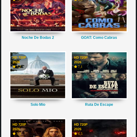
Noche De Bodas 2
GOAT: Como Cabras
HD 720P
HD 720P
2026
2026
7,2
7,1
Solo Mio
Ruta De Escape
HD 720P
HD 720P
2026
2026
5,9
6,5