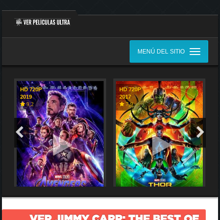
MENÚ DEL SITIO
HD 720P
HD 720P
2019
2017
9,2
7,9
VER JIMMY CARR: THE BEST OF