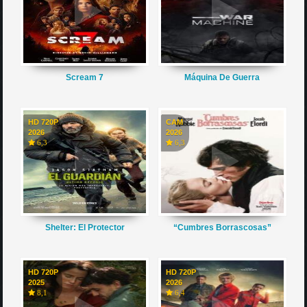
Scream 7
Máquina De Guerra
HD 720P
CAM
2026
2026
6,3
6,3
Shelter: El Protector
“Cumbres Borrascosas”
HD 720P
HD 720P
2025
2026
8,1
6,4