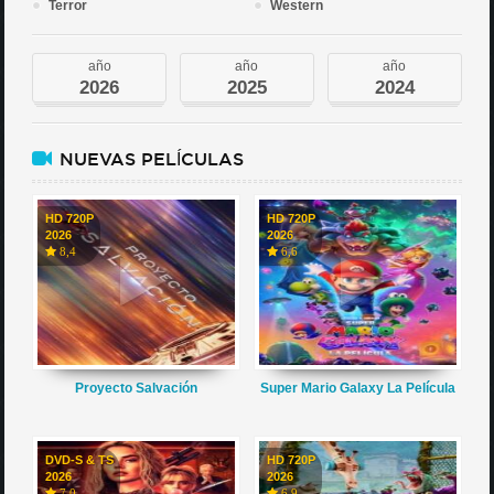
Terror
Western
año
año
año
2026
2025
2024
NUEVAS PELÍCULAS
HD 720P
HD 720P
2026
2026
8,4
6,6
Proyecto Salvación
Super Mario Galaxy La Película
DVD-S & TS
HD 720P
2026
2026
7,0
6,9