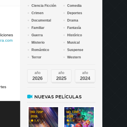
Ciencia Ficción
Comedia
Crimen
Deportes
Documental
Drama
Familiar
Fantasía
iciones
Guerra
Histórico
tra
.
com
Misterio
Musical
Romántico
Suspense
Terror
Western
año
año
año
2026
2025
2024
rtes
NUEVAS PELÍCULAS
HD 720P
HD 720P
2026
2026
8,4
6,6