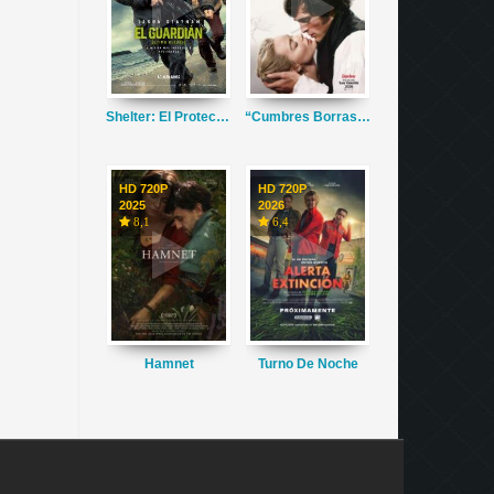
Shelter: El Protector
“Cumbres Borrascosas”
HD 720P
HD 720P
2025
2026
8,1
6,4
Hamnet
Turno De Noche