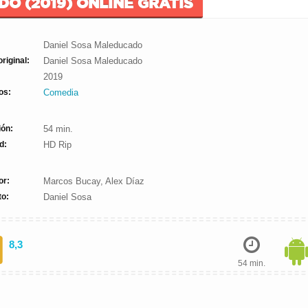
O (2019) ONLINE GRATIS
Daniel Sosa Maleducado
original:
Daniel Sosa Maleducado
2019
os:
Comedia
ión:
54 min.
d:
HD Rip
or:
Marcos Bucay, Alex Díaz
to:
Daniel Sosa
8,3
54 min.