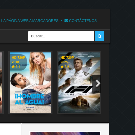
 LA PÁGINA WEB A MARCADORES
CONTÁCTENOS
HD 720P
HD 720P
HD 720P
2018
2025
2018
5,4
7,9
7,1