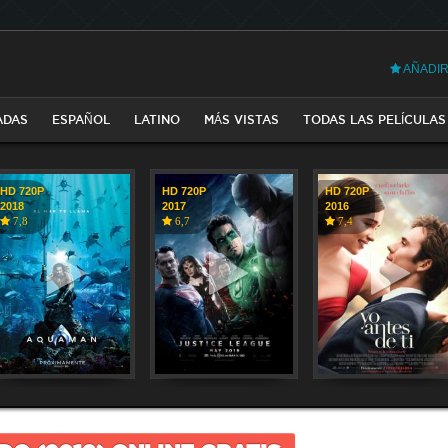
AÑADIR
ADAS
ESPAÑOL
LATINO
MÁS VISTAS
TODAS LAS PELÍCULAS
HD 720P
HD 720P
HD 720P
2018
2017
2016
7,8
6,7
7,4