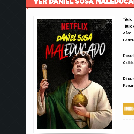
VER DANIEL SOSA MALEDUCAD
Título:
Título 
Año:
Géner
Durac
Calida
Direct
Repar