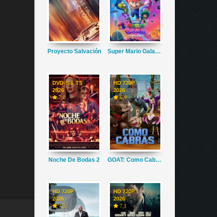
Proyecto Salvación
Super Mario Galaxy La Película
DVD-S & TS
HD 720P
2026
2026
7,0
6,9
Noche De Bodas 2
GOAT: Como Cabras
HD 720P
HD 720P
2026
2026
7,2
7,1