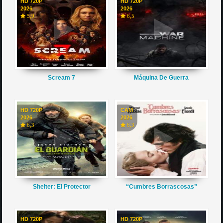
HD 720P
HD 720P
2026
2026
5,9
6,5
Scream 7
Máquina De Guerra
HD 720P
CAM
2026
2026
6,3
6,3
Shelter: El Protector
“Cumbres Borrascosas”
HD 720P
HD 720P