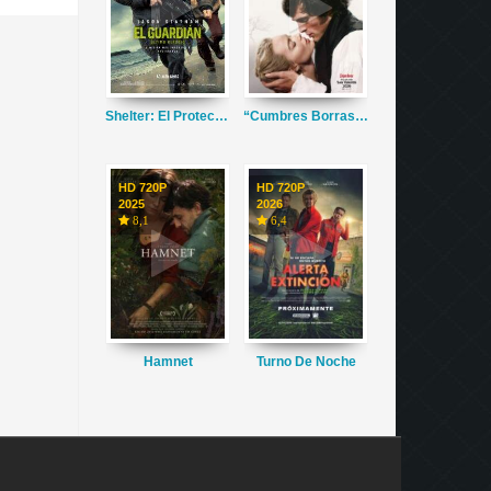
Shelter: El Protector
“Cumbres Borrascosas”
HD 720P
HD 720P
2025
2026
8,1
6,4
Hamnet
Turno De Noche