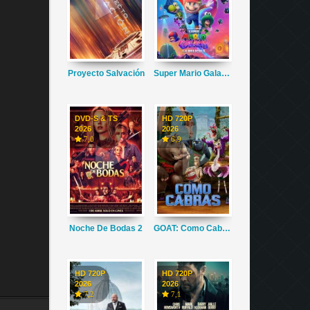
Proyecto Salvación
Super Mario Galaxy La Película
DVD-S & TS
HD 720P
2026
2026
7,0
6,9
Noche De Bodas 2
GOAT: Como Cabras
HD 720P
HD 720P
2026
2026
7,2
7,1