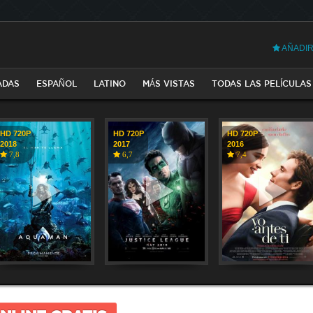
AÑADIR
ADAS
ESPAÑOL
LATINO
MÁS VISTAS
TODAS LAS PELÍCULAS
HD 720P
HD 720P
HD 720P
2018
2017
2016
7,8
6,7
7,4