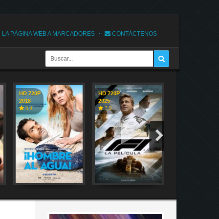
 LA PÁGINA WEB A MARCADORES
CONTÁCTENOS
HD 720P
HD 720P
HD 720P
2018
2025
2018
5,4
7,9
7,1