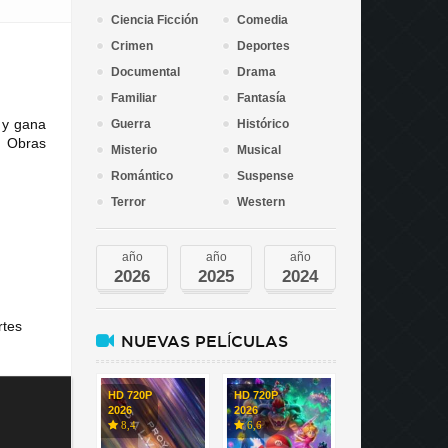
Ciencia Ficción
Comedia
Crimen
Deportes
Documental
Drama
Familiar
Fantasía
 y gana
Guerra
Histórico
n Obras
Misterio
Musical
Romántico
Suspense
Terror
Western
año
año
año
2026
2025
2024
rtes
NUEVAS PELÍCULAS
HD 720P
HD 720P
2026
2026
8,4
6,6