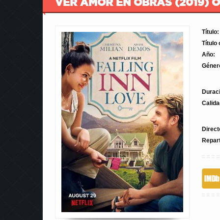
VER AMOR EN OBRAS (2019) O
Título:
Título 
Año:
Géner
Durac
Calida
Direct
Repar