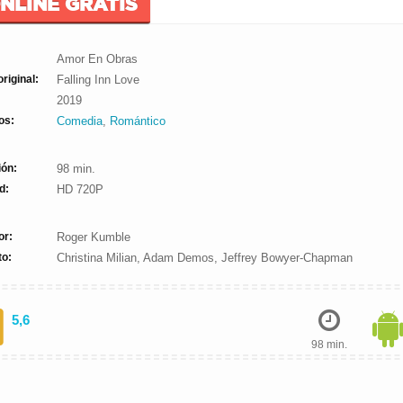
NLINE GRATIS
Amor En Obras
original:
Falling Inn Love
2019
os:
Comedia
,
Romántico
ión:
98 min.
d:
HD 720P
or:
Roger Kumble
to:
Christina Milian, Adam Demos, Jeffrey Bowyer-Chapman
5,6
98 min.