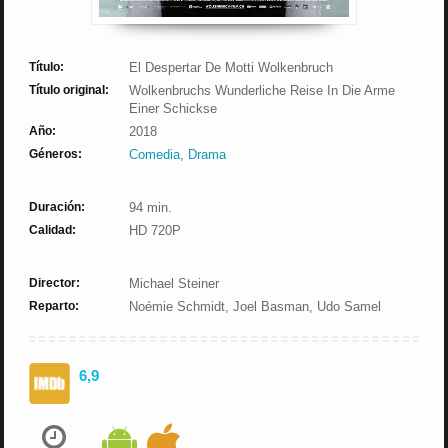
Título:
El Despertar De Motti Wolkenbruch
Título original:
Wolkenbruchs Wunderliche Reise In Die Arme
Einer Schickse
Año:
2018
Géneros:
Comedia
,
Drama
Duración:
94 min.
Calidad:
HD 720P
Director:
Michael Steiner
Reparto:
Noémie Schmidt, Joel Basman, Udo Samel
6,9