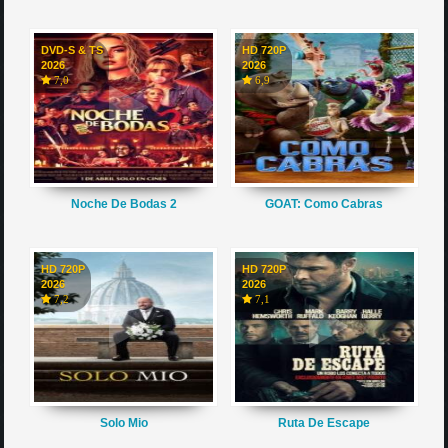
DVD-S & TS
HD 720P
2026
2026
7,0
6,9
Noche De Bodas 2
GOAT: Como Cabras
HD 720P
HD 720P
2026
2026
7,2
7,1
Solo Mio
Ruta De Escape