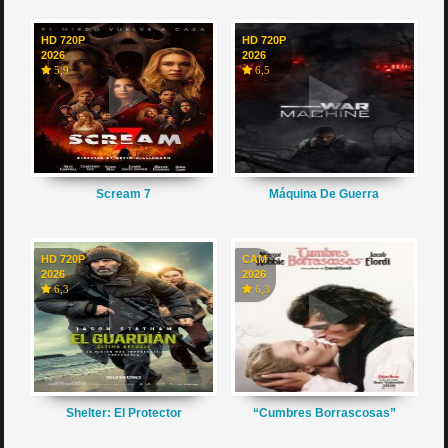
HD 720P
HD 720P
2026
2026
5,9
6,5
Scream 7
Máquina De Guerra
HD 720P
CAM
2026
2026
6,3
6,3
Shelter: El Protector
“Cumbres Borrascosas”