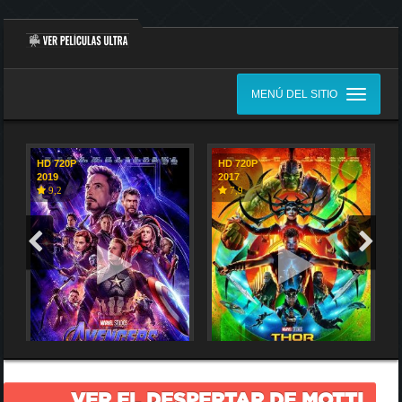
MENÚ DEL SITIO
HD 720P
HD 720P
2019
2017
9,2
7,9
VER EL DESPERTAR DE MOTTI