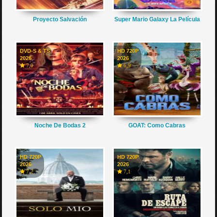
Proyecto Salvación
Super Mario Galaxy La Película
DVD-S & TS
HD 720P
2026
2026
7,0
6,9
Noche De Bodas 2
GOAT: Como Cabras
HD 720P
HD 720P
2026
2026
7,2
7,1