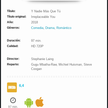
Título:
Y Nadie Más Que Tú
Título original:
Irreplaceable You
Año:
2018
Géneros:
Comedia
,
Drama
,
Romántico
Duración:
97 min.
Calidad:
HD 720P
Director:
Stephanie Laing
Reparto:
Gugu Mbatha-Raw, Michiel Huisman, Steve
Coogan
6,4
97 min.