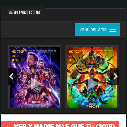
MENÚ DEL SITIO
HD 720P
HD 720P
2019
2017
9,2
7,9
VER Y NADIE MÁS QUE TÚ (2018)