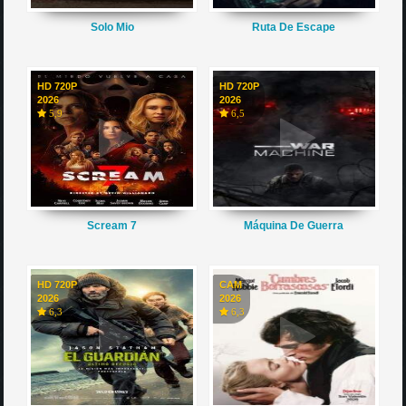
Solo Mio
Ruta De Escape
HD 720P
HD 720P
2026
2026
5,9
6,5
Scream 7
Máquina De Guerra
HD 720P
CAM
2026
2026
6,3
6,3