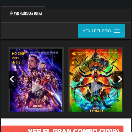
MENÚ DEL SITIO
HD 720P
HD 720P
2019
2017
9,2
7,9
VER EL GRAN COMBO (2019)