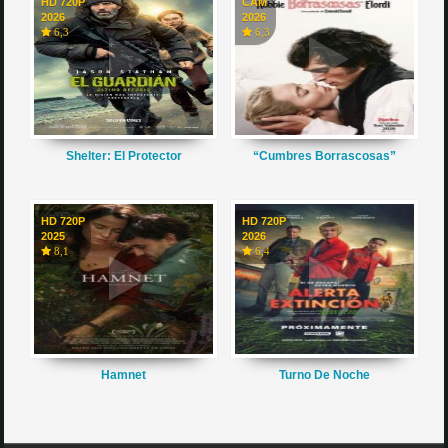
HD 720P
CAM
2026
2026
6,3
6,3
Shelter: El Protector
“Cumbres Borrascosas”
HD 720P
HD 720P
2025
2026
8,1
6,4
Hamnet
Turno De Noche