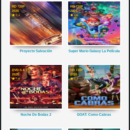
HD 720P
HD 720P
2026
2026
8,4
6,6
Proyecto Salvación
Super Mario Galaxy La Película
DVD-S & TS
HD 720P
2026
2026
7,0
6,9
Noche De Bodas 2
GOAT: Como Cabras