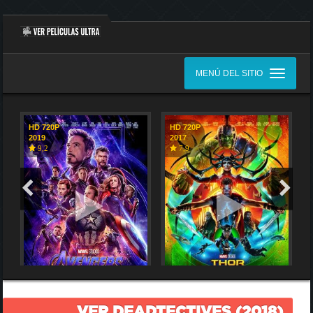
MENÚ DEL SITIO
HD 720P
HD 720P
2019
2017
9,2
7,9
VER DEADTECTIVES (2018)