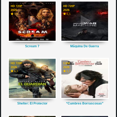
HD 720P
HD 720P
2026
2026
5,9
6,5
Scream 7
Máquina De Guerra
HD 720P
CAM
2026
2026
6,3
6,3
Shelter: El Protector
“Cumbres Borrascosas”