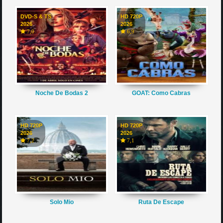
DVD-S & TS
HD 720P
2026
2026
7,0
6,9
Noche De Bodas 2
GOAT: Como Cabras
HD 720P
HD 720P
2026
2026
7,2
7,1
Solo Mio
Ruta De Escape